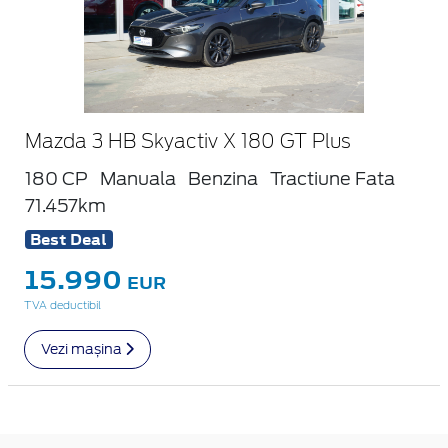
Mazda 3 HB Skyactiv X 180 GT Plus
180 CP
Manuala
Benzina
Tractiune Fata
71.457km
Best Deal
15.990
EUR
TVA deductibil
Vezi mașina