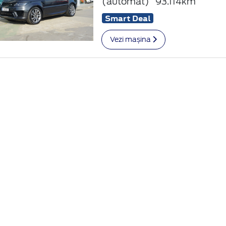
(automat)
93.114km
Smart Deal
Vezi mașina