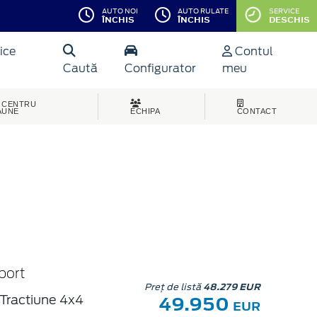
AUTO NOI
AUTO RULATE
SERVICE
ÎNCHIS
ÎNCHIS
DESCHIS
ice
Contul
Caută
Configurator
meu
CENTRU
AUNE
ECHIPA
CONTACT
port
Preț de listă
48.279 EUR
49.950
Tractiune 4x4
EUR