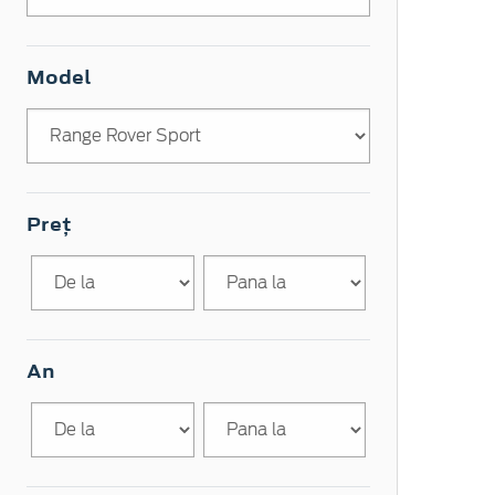
Model
Preț
An