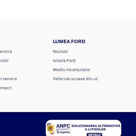
LUMEA FORD
ervice
Noutati
vizii
Istoria Ford
Mediu inconjurator
n service
Vehicule scoase din uz
onnect