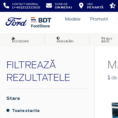
CONTACT GENERAL
SCRIE-NE
VEZI
(+40)212211515
UN MESAJ
PE HARTĂ
Modele
Promotii
BUY
ACCESORII
ASIGURĂRI
BACK
M
FILTREAZĂ
REZULTATELE
1
de 
Stare
Toate starile