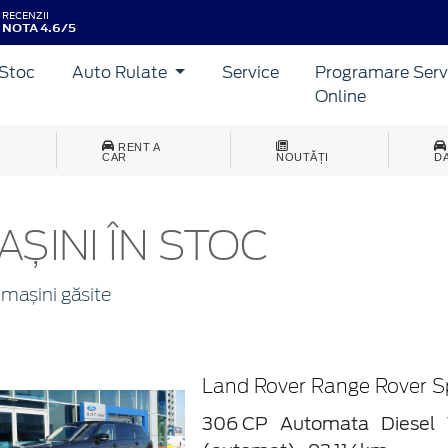
RECENZII
NOTA 4.6/5
Stoc
Auto Rulate
Service
Programare Serv
Online
RENT A
CAR
NOUTĂȚI
D
AȘINI ÎN STOC
mașini găsite
Land Rover Range Rover S
306 CP
Automata
Diesel