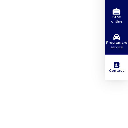
Stoc
online
Programare
service
Contact