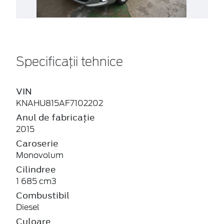
Specificații tehnice
VIN
KNAHU815AF7102202
Anul de fabricație
2015
Caroserie
Monovolum
Cilindree
1 685 cm3
Combustibil
Diesel
Culoare