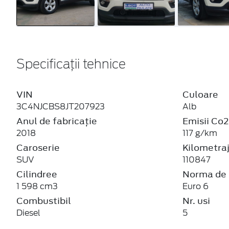
Specificații tehnice
VIN
Culoare
3C4NJCBS8JT207923
Alb
Anul de fabricație
Emisii Co2
2018
117 g/km
Caroserie
Kilometra
SUV
110847
Cilindree
Norma de 
1 598 cm3
Euro 6
Combustibil
Nr. usi
Diesel
5