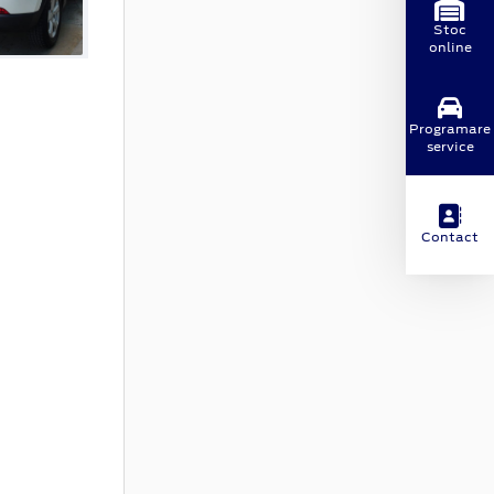
Stoc
online
Programare
service
Contact