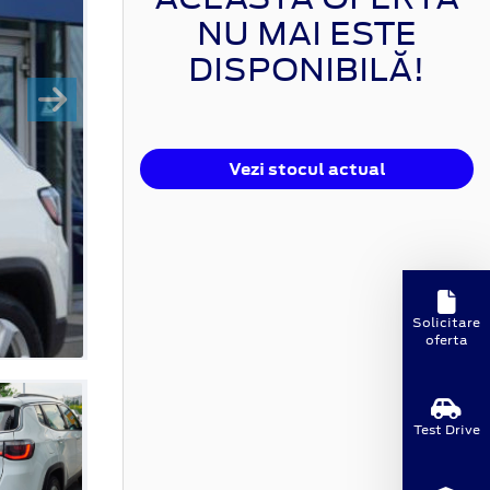
NU MAI ESTE
DISPONIBILĂ!
Vezi stocul actual
Solicitare
oferta
Test Drive