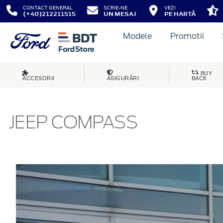
CONTACT GENERAL
SCRIE-NE
VEZI
(+40)212211515
UN MESAJ
PE HARTĂ
Modele
Promotii
BUY
ACCESORII
ASIGURĂRI
BACK
JEEP COMPASS