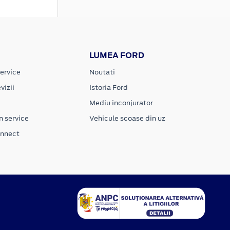
LUMEA FORD
ervice
Noutati
vizii
Istoria Ford
Mediu inconjurator
n service
Vehicule scoase din uz
onnect