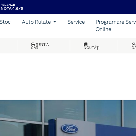
RECENZII
NOTA 4.6/5
Stoc
Auto Rulate
Service
Programare Serv
Online
RENT A
CAR
NOUTĂȚI
D