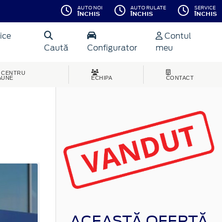
AUTO NOI
AUTO RULATE
SERVICE
ÎNCHIS
ÎNCHIS
ÎNCHIS
ice
Contul
Caută
Configurator
meu
CENTRU
AUNE
ECHIPA
CONTACT
ACEASTĂ OFERTĂ