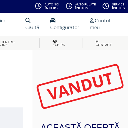
AUTO NOI
AUTO RULATE
SERVICE
ÎNCHIS
ÎNCHIS
ÎNCHIS
ice
Contul
Caută
Configurator
meu
CENTRU
AUNE
ECHIPA
CONTACT
ACEASTĂ OFERTĂ