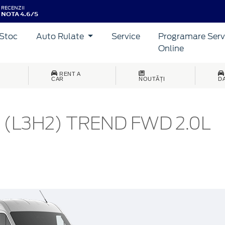
RECENZII
NOTA 4.6/5
Stoc
Auto Rulate
Service
Programare Serv
Online
RENT A
CAR
NOUTĂȚI
D
 (L3H2) TREND FWD 2.0L