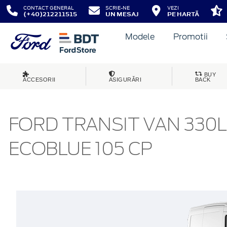
CONTACT GENERAL
SCRIE-NE
VEZI
(+40)212211515
UN MESAJ
PE HARTĂ
Modele
Promotii
BUY
ACCESORII
ASIGURĂRI
BACK
FORD TRANSIT VAN 330L
ECOBLUE 105 CP