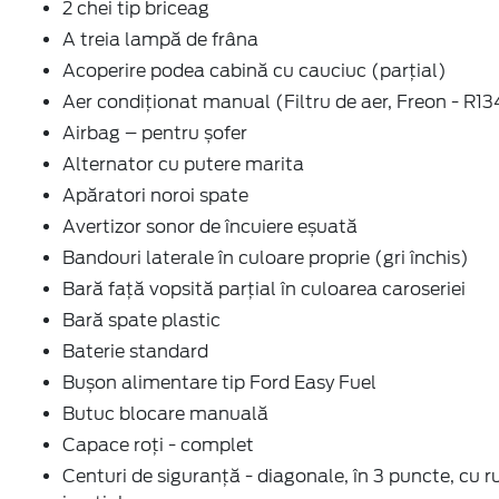
2 chei tip briceag
A treia lampă de frâna
Acoperire podea cabină cu cauciuc (parțial)
Aer condiţionat manual (Filtru de aer, Freon - R1
Airbag – pentru șofer
Alternator cu putere marita
Apăratori noroi spate
Avertizor sonor de încuiere eșuată
Bandouri laterale în culoare proprie (gri închis)
Bară față vopsită parțial în culoarea caroseriei
Bară spate plastic
Baterie standard
Bușon alimentare tip Ford Easy Fuel
Butuc blocare manuală
Capace roți - complet
Centuri de siguranţă - diagonale, în 3 puncte, cu r