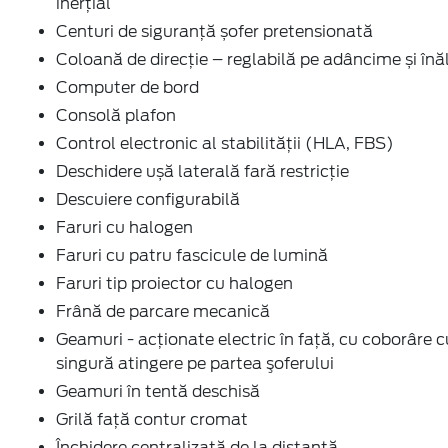
inerţial
Centuri de siguranţă șofer pretensionată
Coloană de direcție – reglabilă pe adâncime și înă
Computer de bord
Consolă plafon
Control electronic al stabilității (HLA, FBS)
Deschidere ușă laterală fară restricție
Descuiere configurabilă
Faruri cu halogen
Faruri cu patru fascicule de lumină
Faruri tip proiector cu halogen
Frână de parcare mecanică
Geamuri - acţionate electric în faţă, cu coborâre c
singură atingere pe partea şoferului
Geamuri în tentă deschisă
Grilă față contur cromat
Închidere centralizată de la distanţă