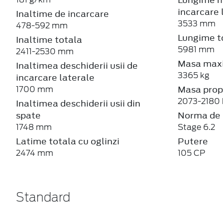
incarcare 
Inaltime de incarcare
3533 mm
478-592 mm
Lungime t
Inaltime totala
5981 mm
2411-2530 mm
Masa maxi
Inaltimea deschiderii usii de
3365 kg
incarcare laterale
Masa prop
1700 mm
2073-2180 
Inaltimea deschiderii usii din
spate
Norma de 
1748 mm
Stage 6.2
Latime totala cu oglinzi
Putere
2474 mm
105 CP
Standard