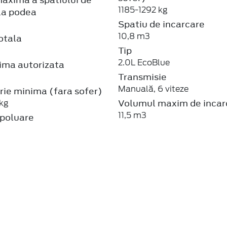
1185-1292 kg
la podea
Spatiu de incarcare
10,8 m3
otala
Tip
2.0L EcoBlue
ma autorizata
Transmisie
Manuală, 6 viteze
rie minima (fara sofer)
Volumul maxim de incar
kg
11,5 m3
poluare