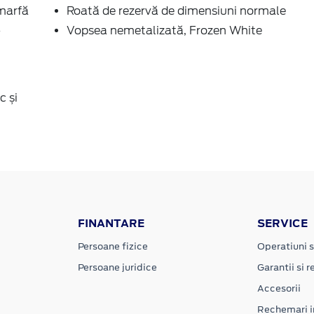
marfă
Roată de rezervă de dimensiuni normale
a
Vopsea nemetalizată, Frozen White
c și
FINANTARE
SERVICE
Persoane fizice
Operatiuni s
Persoane juridice
Garantii si re
Accesorii
Rechemari i