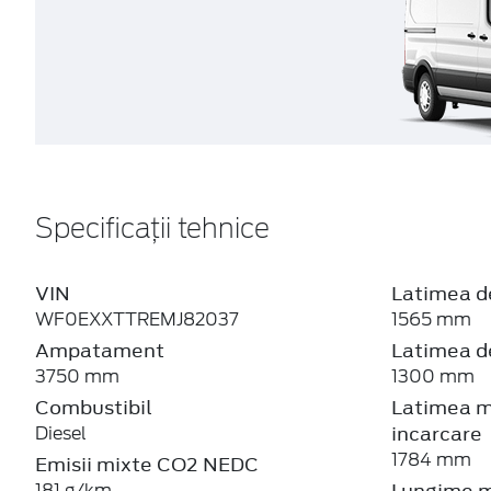
Specificații tehnice
VIN
Latimea de
WF0EXXTTREMJ82037
1565 mm
Ampatament
Latimea de
3750 mm
1300 mm
Combustibil
Latimea m
incarcare
Diesel
1784 mm
Emisii mixte CO2 NEDC
Lungime m
181 g/km