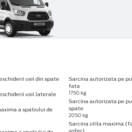
schiderii usii din spate
Sarcina autorizata pe p
fata
1750 kg
schiderii usii laterale
Sarcina autorizata pe p
spate
axima a spatiului de
2050 kg
Sarcina utila maxima (f
sofer)
axima a spatiului de