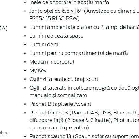
Inele de ancorare în spaţiu marfa
Jante oțel de 6.5 x 16'' (Anvelope cu dimensi
P235/65 R16C BSW)
Lumini ambientale plafon cu 2 lampi de hart
34A)
Lumini de ceață spate
Lumini de zi
Lumini pentru compartimentul de marfă
Modem incorporat
My Key
Oglinzi laterale cu braț scurt
Oglinzi laterale în culoare neagră cu două ogl
manuale și semnalizare
Pachet B tapițerie Accent
Pachet Radio 13 (Radio DAB, USB, Bluetooth,
difuzoare față (2 joase & 2 înalte), Pilot aut
comenzi audio pe volan)
ulou
Pachet scaune 13 (Scaun șofer cu suport lom