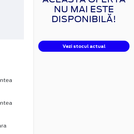
NU MAI ESTE
DISPONIBILĂ!
Vezi stocul actual
untea
untea
ara