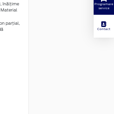
i, înălțime
Programare
service
 Material
on parţial,
dă
Contact