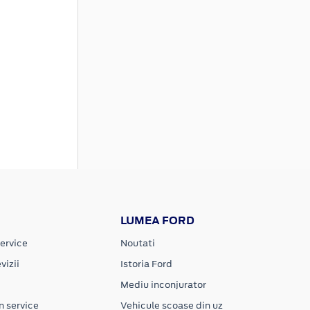
LUMEA FORD
ervice
Noutati
vizii
Istoria Ford
Mediu inconjurator
n service
Vehicule scoase din uz