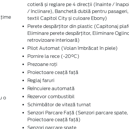
cotieră și reglare pe 4 direcții (înainte / înapo
/ înclinare), Banchetă dublă pentru pasageri,
lțime
textil Capitol City și culoare Ebony)
Perete despărțitor din plastic (Capitonaj plaf
Eliminare perete despărțitor, Eliminare Oglin
retrovizoare interioară)
Pilot Automat (Volan îmbrăcat în piele)
Pornire la rece (-20°C)
Prezoane roți
Proiectoare ceaţă faţă
Reglaj faruri
Reîncuiere automată
Rezervor combustibil
u o
Schimbător de viteză turnat
Senzori Parcare Faţă (Senzori parcare spate,
Proiectoare ceaţă faţă)
Senzori parcare spate