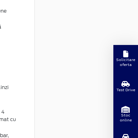
une
ă
Solicitare
oferta
inzi
Test Drive
 4
Stoc
omat cu
online
bar,