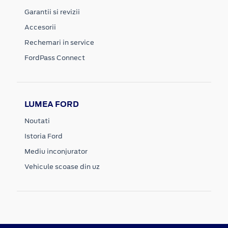
Garantii si revizii
Accesorii
Rechemari in service
FordPass Connect
LUMEA FORD
Noutati
Istoria Ford
Mediu inconjurator
Vehicule scoase din uz