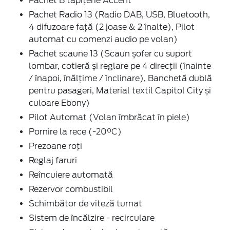
Pachet B tapițerie Accent
Pachet Radio 13 (Radio DAB, USB, Bluetooth,
4 difuzoare față (2 joase & 2 înalte), Pilot
automat cu comenzi audio pe volan)
Pachet scaune 13 (Scaun șofer cu suport
lombar, cotieră și reglare pe 4 direcții (înainte
/ înapoi, înălțime / înclinare), Banchetă dublă
pentru pasageri, Material textil Capitol City și
culoare Ebony)
Pilot Automat (Volan îmbrăcat în piele)
Pornire la rece (-20°C)
Prezoane roți
Reglaj faruri
Reîncuiere automată
Rezervor combustibil
Schimbător de viteză turnat
Sistem de încălzire - recirculare