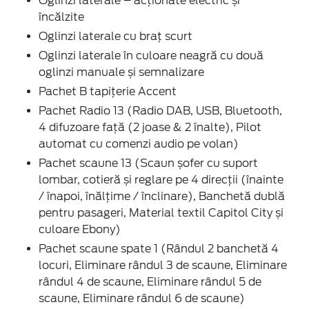
Oglinzi laterale – acționate electric și
încălzite
Oglinzi laterale cu braț scurt
Oglinzi laterale în culoare neagră cu două
oglinzi manuale și semnalizare
Pachet B tapițerie Accent
Pachet Radio 13 (Radio DAB, USB, Bluetooth,
4 difuzoare față (2 joase & 2 înalte), Pilot
automat cu comenzi audio pe volan)
Pachet scaune 13 (Scaun șofer cu suport
lombar, cotieră și reglare pe 4 direcții (înainte
/ înapoi, înălțime / înclinare), Banchetă dublă
pentru pasageri, Material textil Capitol City și
culoare Ebony)
Pachet scaune spate 1 (Rândul 2 banchetă 4
locuri, Eliminare rândul 3 de scaune, Eliminare
rândul 4 de scaune, Eliminare rândul 5 de
scaune, Eliminare rândul 6 de scaune)