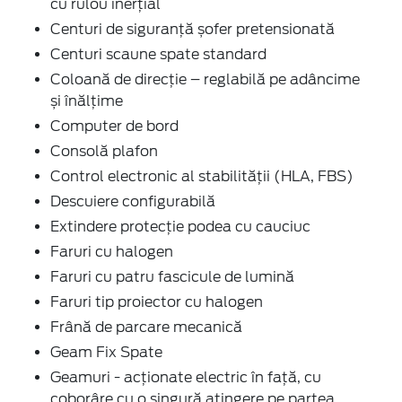
cu rulou inerţial
Centuri de siguranţă șofer pretensionată
Centuri scaune spate standard
Coloană de direcție – reglabilă pe adâncime
și înălțime
Computer de bord
Consolă plafon
Control electronic al stabilității (HLA, FBS)
Descuiere configurabilă
Extindere protecție podea cu cauciuc
Faruri cu halogen
Faruri cu patru fascicule de lumină
Faruri tip proiector cu halogen
Frână de parcare mecanică
Geam Fix Spate
Geamuri - acţionate electric în faţă, cu
coborâre cu o singură atingere pe partea