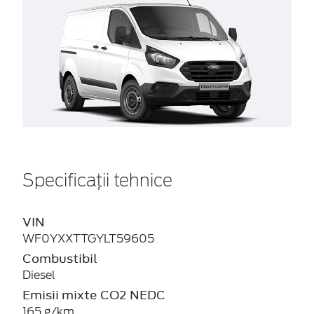
Specificații tehnice
VIN
WF0YXXTTGYLT59605
Combustibil
Diesel
Emisii mixte CO2 NEDC
165 g/km