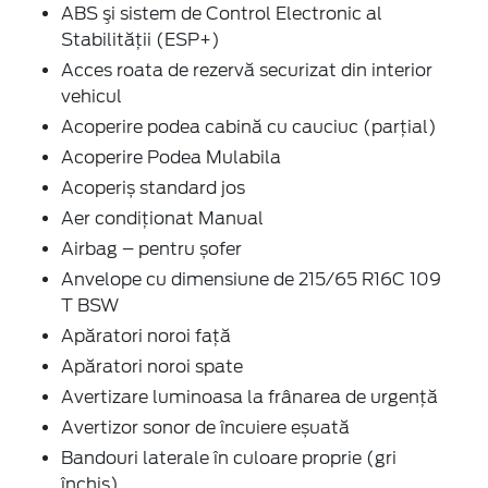
ABS şi sistem de Control Electronic al
Stabilității (ESP+)
Acces roata de rezervă securizat din interior
vehicul
Acoperire podea cabină cu cauciuc (parțial)
Acoperire Podea Mulabila
Acoperiș standard jos
Aer condiţionat Manual
Airbag – pentru șofer
Anvelope cu dimensiune de 215/65 R16C 109
T BSW
Apăratori noroi faţă
Apăratori noroi spate
Avertizare luminoasa la frânarea de urgenţă
Avertizor sonor de încuiere eșuată
Bandouri laterale în culoare proprie (gri
închis)