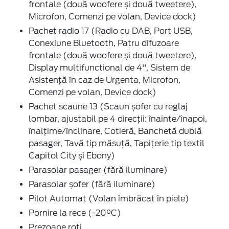
frontale (două woofere și două tweetere),
Microfon, Comenzi pe volan, Device dock)
Pachet radio 17 (Radio cu DAB, Port USB,
Conexiune Bluetooth, Patru difuzoare
frontale (două woofere și două tweetere),
Display multifunctional de 4'', Sistem de
Asistență în caz de Urgenta, Microfon,
Comenzi pe volan, Device dock)
Pachet scaune 13 (Scaun șofer cu reglaj
lombar, ajustabil pe 4 direcții: înainte/înapoi,
înalțime/înclinare, Cotieră, Banchetă dublă
pasager, Tavă tip măsuță, Tapițerie tip textil
Capitol City și Ebony)
Parasolar pasager (fără iluminare)
Parasolar șofer (fără iluminare)
Pilot Automat (Volan îmbrăcat în piele)
Pornire la rece (-20°C)
Prezoane roti