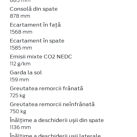
885 mm
Consolă din spate
878 mm
Ecartament în față
1568 mm
Ecartament în spate
1585 mm
Emisii mixte CO2 NEDC
112 g/km
Garda la sol
159 mm
Greutatea remorcii frânată
725 kg
Greutatea remorcii neînfrânată
750 kg
Înălțime a deschiderii ușii din spate
1136 mm
Înălțime a deschiderii ușii laterale