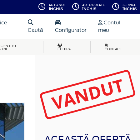
AUTO NOI
AUTO RULATE
SERVICE
ÎNCHIS
ÎNCHIS
ÎNCHIS
ice
Contul
Caută
Configurator
meu
CENTRU
AUNE
ECHIPA
CONTACT
ACEASTĂ OFERTĂ