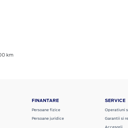
000 km
FINANTARE
SERVICE
Persoane fizice
Operatiuni s
Persoane juridice
Garantii si re
Accesorii