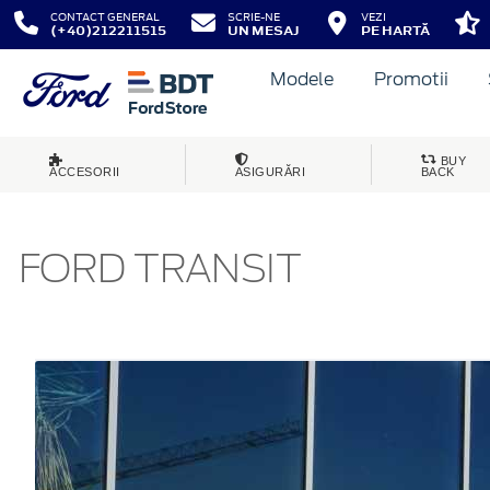
CONTACT GENERAL
SCRIE-NE
VEZI
(+40)212211515
UN MESAJ
PE HARTĂ
Modele
Promotii
BUY
ACCESORII
ASIGURĂRI
BACK
FORD TRANSIT