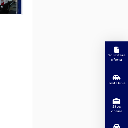
Solicitare
oferta
Test Drive
Stoc
online