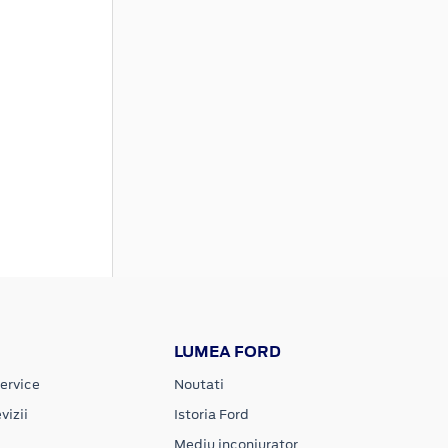
LUMEA FORD
ervice
Noutati
vizii
Istoria Ford
Mediu inconjurator