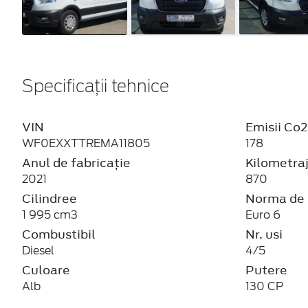
Specificații tehnice
VIN
Emisii Co2
WF0EXXTTREMA11805
178
Anul de fabricație
Kilometra
2021
870
Cilindree
Norma de 
1 995 cm3
Euro 6
Combustibil
Nr. usi
Diesel
4/5
Culoare
Putere
Alb
130 CP