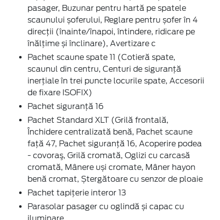
pasager, Buzunar pentru hartă pe spatele
scaunului șoferului, Reglare pentru șofer în 4
direcții (înainte/înapoi, întindere, ridicare pe
înălțime și înclinare), Avertizare c
Pachet scaune spate 11 (Cotieră spate,
scaunul din centru, Centuri de siguranță
inerțiale în trei puncte locurile spate, Accesorii
de fixare ISOFIX)
Pachet siguranță 16
Pachet Standard XLT (Grilă frontală,
Închidere centralizată benă, Pachet scaune
față 47, Pachet siguranță 16, Acoperire podea
- covoraş, Grilă cromată, Oglizi cu carcasă
cromată, Mânere uși cromate, Mâner hayon
benă cromat, Ștergătoare cu senzor de ploaie
Pachet tapițerie interor 13
Parasolar pasager cu oglindă și capac cu
iluminare