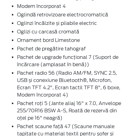
Modem încorporat 4
Oglindă retrovizoare electrocromatică
Oglinzi încălzite și pliabile electric
Oglizi cu carcasă cromată
Ornament bord Limestone
Pachet de pregătire tahograf
Pachet de upgrade funcțional 7 (Suport de
încărcare (amplasat în benă))
Pachet radio 56 (Radio AM/FM, SYNC 2.5,
USB și conexiune Bluetooth®, Microfon,
Ecran TFT 4.2", Ecran tactil TFT 8", 6 boxe,
Modem încorporat 4)
Pachet roți 5 (Jante aliaj 16" x 7.0, Anvelope
255/70R16 BSW A-S, Roată de rezervă din
oţel pe 16" neagră)
Pachet scaune față 47 (Scaune manuale
tapițate cu material textil pentru șofer și