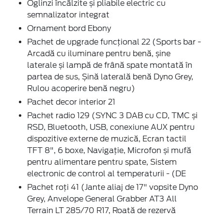
Oglinzi încălzite și pliabile electric cu
semnalizator integrat
Ornament bord Ebony
Pachet de upgrade funcțional 22 (Sports bar -
Arcadă cu iluminare pentru benă, șine
laterale și lampă de frână spate montată în
partea de sus, Șină laterală benă Dyno Grey,
Rulou acoperire benă negru)
Pachet decor interior 21
Pachet radio 129 (SYNC 3 DAB cu CD, TMC și
RSD, Bluetooth, USB, conexiune AUX pentru
dispozitive externe de muzică, Ecran tactil
TFT 8", 6 boxe, Navigație, Microfon și mufă
pentru alimentare pentru spate, Sistem
electronic de control al temperaturii - (DE
Pachet roți 41 (Jante aliaj de 17" vopsite Dyno
Grey, Anvelope General Grabber AT3 All
Terrain LT 285/70 R17, Roată de rezervă