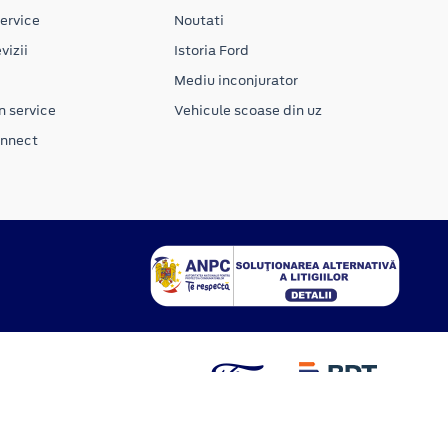
ervice
Noutati
vizii
Istoria Ford
Mediu inconjurator
n service
Vehicule scoase din uz
onnect