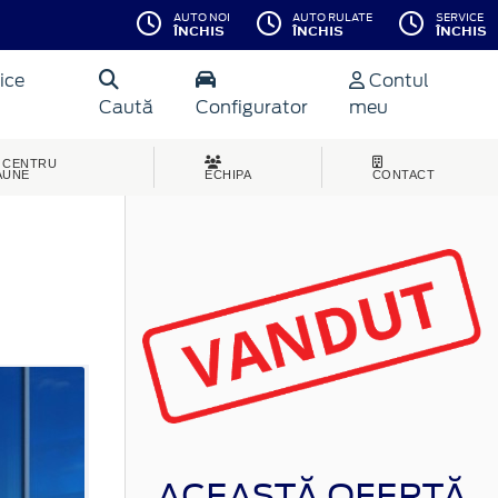
AUTO NOI
AUTO RULATE
SERVICE
ÎNCHIS
ÎNCHIS
ÎNCHIS
ice
Contul
Caută
Configurator
meu
CENTRU
AUNE
ECHIPA
CONTACT
ACEASTĂ OFERTĂ