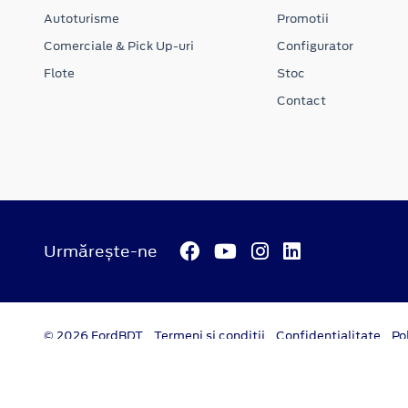
Autoturisme
Promotii
Comerciale & Pick Up-uri
Configurator
Flote
Stoc
Contact
Urmărește-ne
© 2026 FordBDT
Termeni si conditii
Confidentialitate
Po
platformă dezvoltată de Workleto