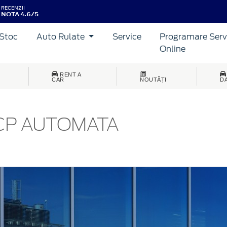
RECENZII
NOTA 4.6/5
Stoc
Auto Rulate
Service
Programare Serv
Online
RENT A
CAR
NOUTĂȚI
D
 CP AUTOMATA