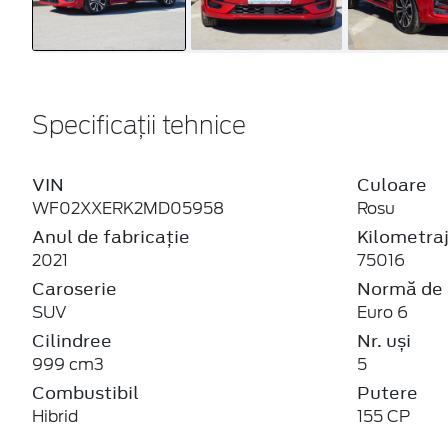
Specificații tehnice
VIN
Culoare
WF02XXERK2MD05958
Rosu
Anul de fabricație
Kilometra
2021
75016
Caroserie
Normă de 
SUV
Euro 6
Cilindree
Nr. uși
999 cm3
5
Combustibil
Putere
Hibrid
155 CP