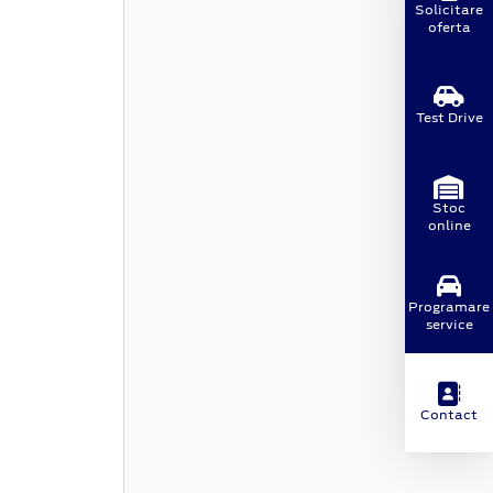
Solicitare
oferta
Test Drive
Stoc
online
Programare
service
Contact