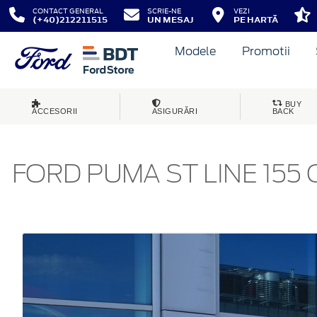
CONTACT GENERAL
SCRIE-NE
VEZI
(+40)212211515
UN MESAJ
PE HARTĂ
Modele
Promotii
BUY
ACCESORII
ASIGURĂRI
BACK
FORD PUMA ST LINE 155