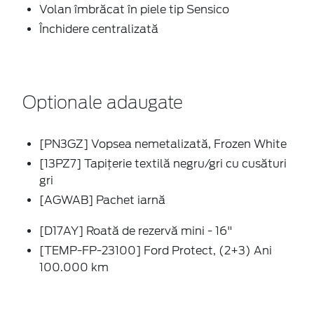
Volan îmbrăcat în piele tip Sensico
Închidere centralizată
Optionale adaugate
[PN3GZ] Vopsea nemetalizată, Frozen White
[13PZ7] Tapițerie textilă negru/gri cu cusături
gri
[AGWAB] Pachet iarnă
[D17AY] Roată de rezervă mini - 16"
[TEMP-FP-23100] Ford Protect, (2+3) Ani
100.000 km