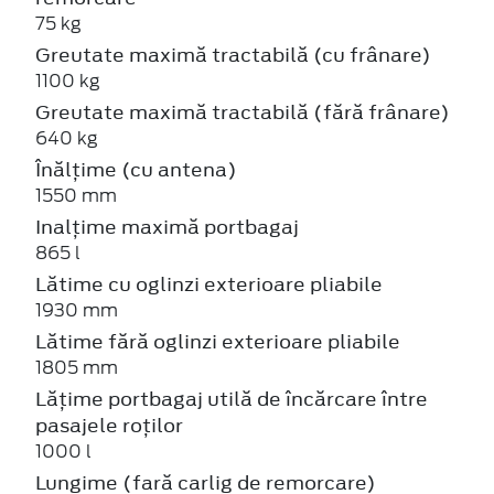
75 kg
Greutate maximă tractabilă (cu frânare)
1100 kg
Greutate maximă tractabilă (fără frânare)
640 kg
Înălțime (cu antena)
1550 mm
Inalțime maximă portbagaj
865 l
Lătime cu oglinzi exterioare pliabile
1930 mm
Lătime fără oglinzi exterioare pliabile
1805 mm
Lățime portbagaj utilă de încărcare între
pasajele roților
1000 l
Lungime (fară carlig de remorcare)