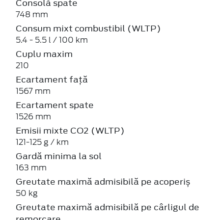
Consolă spate
748 mm
Consum mixt combustibil (WLTP)
5.4 - 5.5 l / 100 km
Cuplu maxim
210
Ecartament față
1567 mm
Ecartament spate
1526 mm
Emisii mixte CO2 (WLTP)
121-125 g / km
Gardă minima la sol
163 mm
Greutate maximă admisibilă pe acoperiș
50 kg
Greutate maximă admisibilă pe cârligul de
remorcare