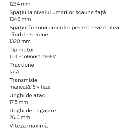
1234 mm
Spațiu la nivelul umerilor scaune față
1348 mm
Spațiul în zona umerilor pe cel de-al doilea
rând de scaune
1320 mm
Tip motor
1.0l EcoBoost mHEV
Tractiune
față
Transmisie
manuală, 6 viteze
Unghi de atac
17.5 mm
Unghi de degajare
26.6 mm
Viteza maximă