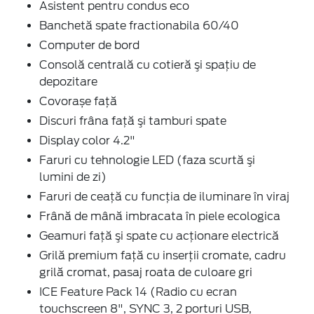
Asistent pentru condus eco
Banchetă spate fractionabila 60/40
Computer de bord
Consolă centrală cu cotieră şi spaţiu de
depozitare
Covorașe față
Discuri frâna faţă şi tamburi spate
Display color 4.2"
Faruri cu tehnologie LED (faza scurtă şi
lumini de zi)
Faruri de ceaţă cu funcţia de iluminare în viraj
Frână de mână imbracata în piele ecologica
Geamuri faţă şi spate cu acţionare electrică
Grilă premium faţă cu inserţii cromate, cadru
grilă cromat, pasaj roata de culoare gri
ICE Feature Pack 14 (Radio cu ecran
touchscreen 8", SYNC 3, 2 porturi USB,