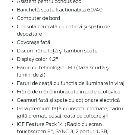
Asistent pentru condus eco
Banchetă spate fractionabila 60/40
Computer de bord
Consolă centrală cu cotieră şi spaţiu de
depozitare
Covorașe față
Discuri frâna faţă şi tamburi spate
Display color 4.2"
Faruri cu tehnologie LED (faza scurtă şi
lumini de zi)
Faruri de ceaţă cu funcţia de iluminare în viraj
Frână de mână imbracata în piele ecologica
Geamuri faţă şi spate cu acţionare electrică
Grilă premium faţă cu inserţii cromate, cadru
grilă cromat, pasaj roata de culoare gri
ICE Feature Pack 14 (Radio cu ecran
touchscreen 8", SYNC 3, 2 porturi USB,