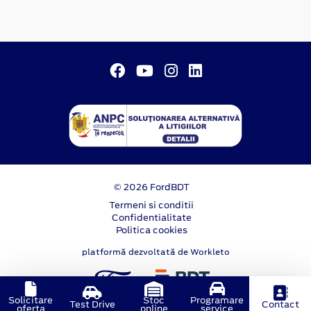
© 2026 FordBDT
Termeni si conditii
Confidentialitate
Politica cookies
platformă dezvoltată de Workleto
Solicitare
Stoc
Programare
Test Drive
Contact
oferta
online
service