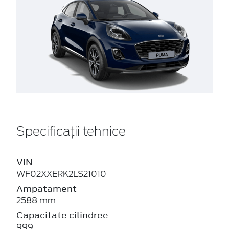
Specificații tehnice
VIN
WF02XXERK2LS21010
Ampatament
2588 mm
Capacitate cilindree
999