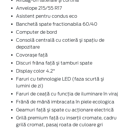
Airbag-uri laterale şi cortină
Anvelope 215/55 R17
Asistent pentru condus eco
Banchetă spate fractionabila 60/40
Computer de bord
Consolă centrală cu cotieră şi spaţiu de
depozitare
Covorașe față
Discuri frâna faţă şi tamburi spate
Display color 4.2"
Faruri cu tehnologie LED (faza scurtă şi
lumini de zi)
Faruri de ceaţă cu funcţia de iluminare în viraj
Frână de mână imbracata în piele ecologica
Geamuri faţă şi spate cu acţionare electrică
Grilă premium faţă cu inserţii cromate, cadru
grilă cromat, pasaj roata de culoare gri