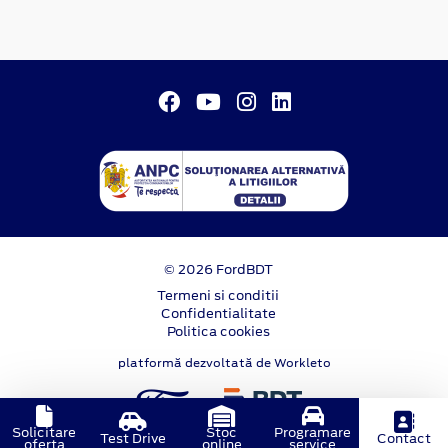
© 2026 FordBDT
Termeni si conditii
Confidentialitate
Politica cookies
platformă dezvoltată de Workleto
Solicitare
Stoc
Programare
Test Drive
Contact
oferta
online
service