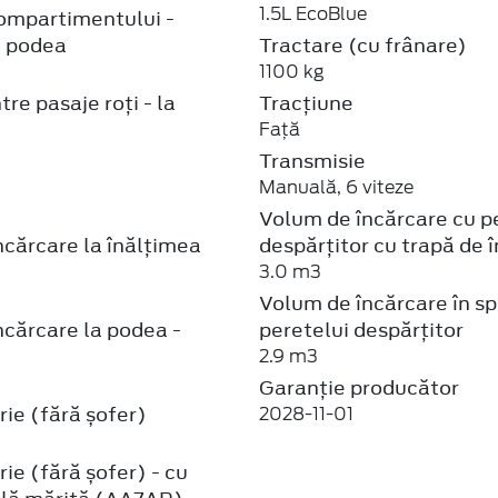
1.5L EcoBlue
ompartimentului -
 podea
Tractare (cu frânare)
1100 kg
re pasaje roți - la
Tracțiune
Față
Transmisie
Manuală, 6 viteze
Volum de încărcare cu p
cărcare la înălțimea
despărțitor cu trapă de 
3.0 m3
Volum de încărcare în s
cărcare la podea -
peretelui despărțitor
2.9 m3
Garanție producător
ie (fără șofer)
2028-11-01
ie (fără șofer) - cu