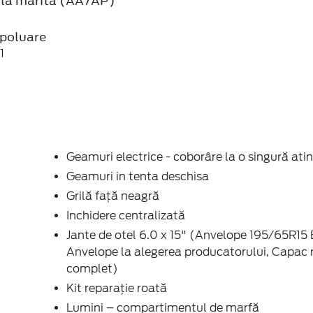
tilă mărită (AA7AP)
poluare
1
Geamuri electrice - coborâre la o singură ati
Geamuri in tenta deschisa
Grilă față neagră
Inchidere centralizată
Jante de otel 6.0 x 15" (Anvelope 195/65R15
Anvelope la alegerea producatorului, Capac 
complet)
Kit reparație roată
Lumini – compartimentul de marfă