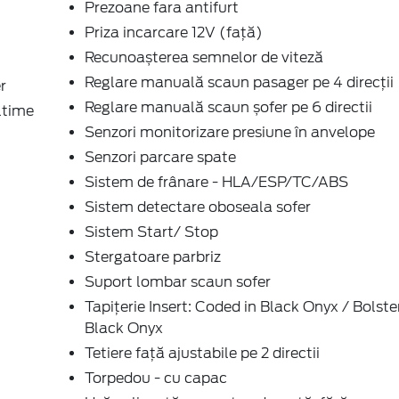
Prezoane fara antifurt
Priza incarcare 12V (față)
Recunoașterea semnelor de viteză
Reglare manuală scaun pasager pe 4 direcții
r
Reglare manuală scaun șofer pe 6 directii
ltime
Senzori monitorizare presiune în anvelope
Senzori parcare spate
Sistem de frânare - HLA/ESP/TC/ABS
Sistem detectare oboseala sofer
Sistem Start/ Stop
Stergatoare parbriz
Suport lombar scaun sofer
Tapițerie Insert: Coded in Black Onyx / Bolster
Black Onyx
Tetiere față ajustabile pe 2 directii
Torpedou - cu capac