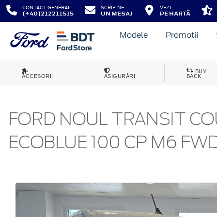
CONTACT GENERAL
SCRIE-NE
VEZI
(+40)212211515
UN MESAJ
PE HARTĂ
Modele
Promotii
BUY
ACCESORII
ASIGURĂRI
BACK
FORD NOUL TRANSIT COU
ECOBLUE 100 CP M6 FW