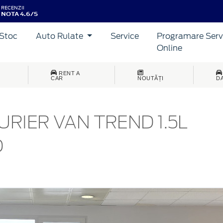
RECENZII
NOTA 4.6/5
Stoc
Auto Rulate
Service
Programare Serv
Online
RENT A
CAR
NOUTĂȚI
D
RIER VAN TREND 1.5L
D