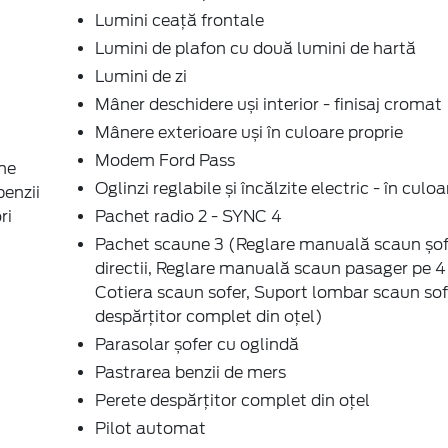
Lumini ceață frontale
Lumini de plafon cu două lumini de hartă
Lumini de zi
Mâner deschidere uși interior - finisaj cromat
Mânere exterioare uși în culoare proprie
Modem Ford Pass
ne
Oglinzi reglabile și încălzite electric - în culo
benzii
ri
Pachet radio 2 - SYNC 4
Pachet scaune 3 (Reglare manuală scaun șof
directii, Reglare manuală scaun pasager pe 4 d
Cotiera scaun sofer, Suport lombar scaun sof
despărțitor complet din oțel)
Parasolar șofer cu oglindă
Pastrarea benzii de mers
Perete despărțitor complet din oțel
Pilot automat