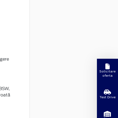
ngere
Solicitare
oferta
 BSW,
roată
Test Drive