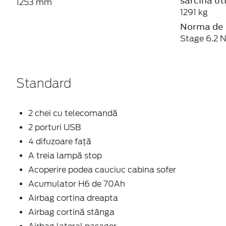
sarcina u
1253 mm
1291 kg
Norma de 
Stage 6.2 N
Standard
2 chei cu telecomandă
2 porturi USB
4 difuzoare față
A treia lampă stop
Acoperire podea cauciuc cabina sofer
Acumulator H6 de 70Ah
Airbag cortina dreapta
Airbag cortină stânga