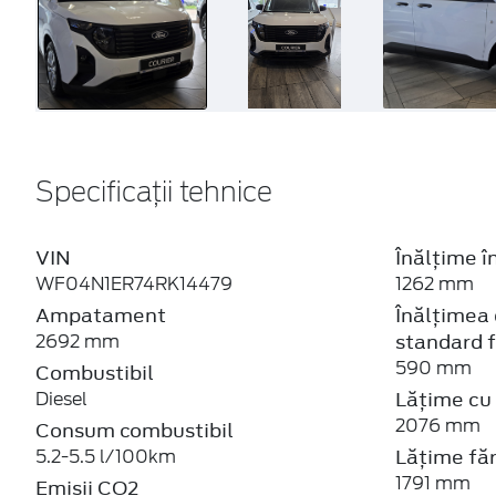
Specificații tehnice
VIN
Înălțime 
WF04N1ER74RK14479
1262 mm
Ampatament
Înălțimea
standard f
2692 mm
590 mm
Combustibil
Lățime cu 
Diesel
2076 mm
Consum combustibil
Lățime făr
5.2-5.5 l/100km
1791 mm
Emisii CO2