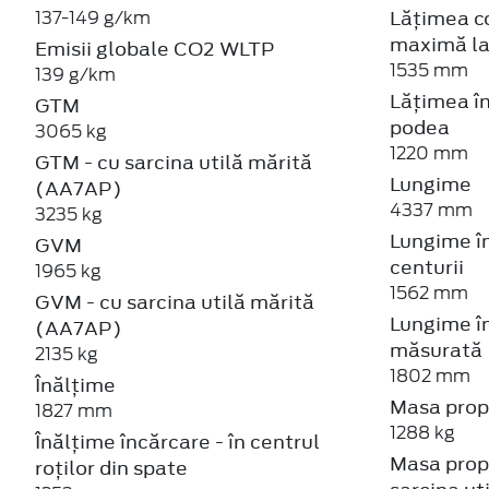
Lățimea c
137-149 g/km
maximă la
Emisii globale CO2 WLTP
1535 mm
139 g/km
Lățimea înt
GTM
podea
3065 kg
1220 mm
GTM - cu sarcina utilă mărită
Lungime
(AA7AP)
4337 mm
3235 kg
Lungime în
GVM
centurii
1965 kg
1562 mm
GVM - cu sarcina utilă mărită
Lungime în
(AA7AP)
măsurată
2135 kg
1802 mm
Înălțime
Masa propr
1827 mm
1288 kg
Înălțime încărcare - în centrul
Masa propr
roților din spate