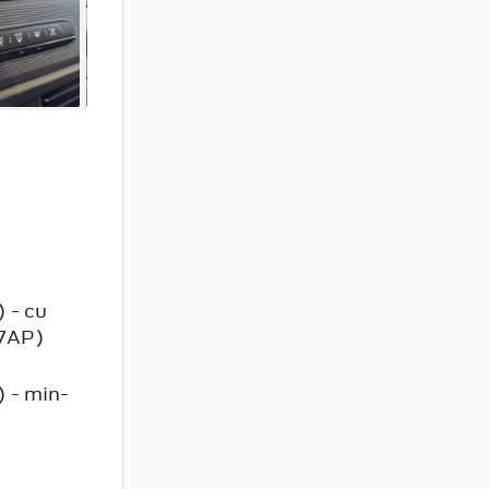
) - cu
A7AP)
) - min-