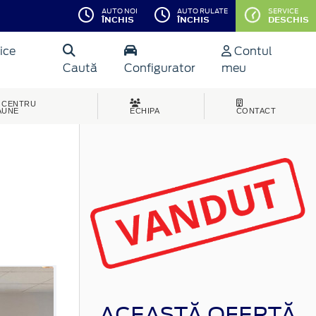
AUTO NOI
AUTO RULATE
SERVICE
ÎNCHIS
ÎNCHIS
DESCHIS
ice
Contul
Caută
Configurator
meu
CENTRU
AUNE
ECHIPA
CONTACT
ACEASTĂ OFERTĂ