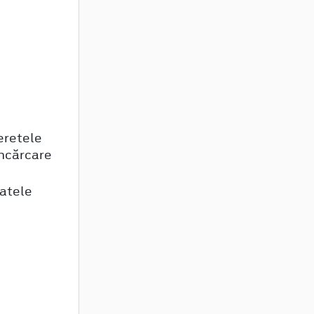
eretele
încărcare
patele