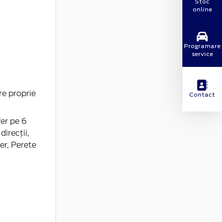
Stoc
online
Programare
service
are proprie
Contact
er pe 6
irecții,
er, Perete