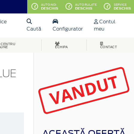
AUTO NOI
AUTO RULATE
SERVICE
DESCHIS
DESCHIS
DESCHIS
ice
Contul
Caută
Configurator
meu
CENTRU
AUNE
ECHIPA
CONTACT
LUE
ACEASTĂ OFERTĂ