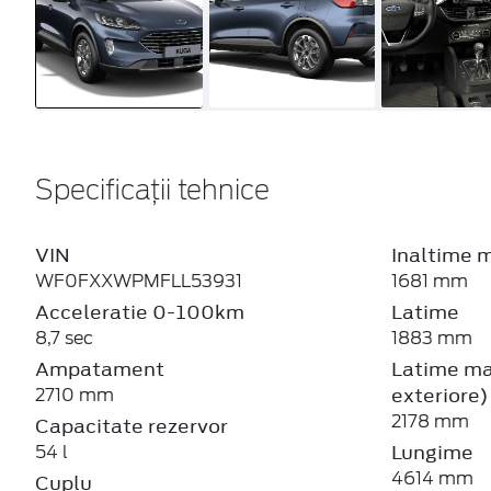
Specificații tehnice
VIN
Inaltime 
WF0FXXWPMFLL53931
1681 mm
Acceleratie 0-100km
Latime
8,7 sec
1883 mm
Ampatament
Latime max
exteriore)
2710 mm
2178 mm
Capacitate rezervor
Lungime
54 l
4614 mm
Cuplu