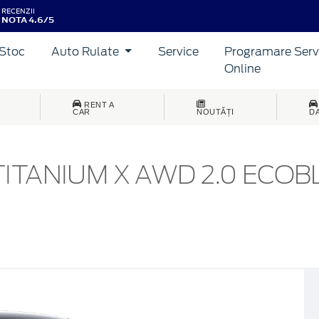
RECENZII
NOTA 4.6/5
Stoc
Auto Rulate
Service
Programare Serv
Online
RENT A
CAR
NOUTĂȚI
D
TITANIUM X AWD 2.0 ECOB