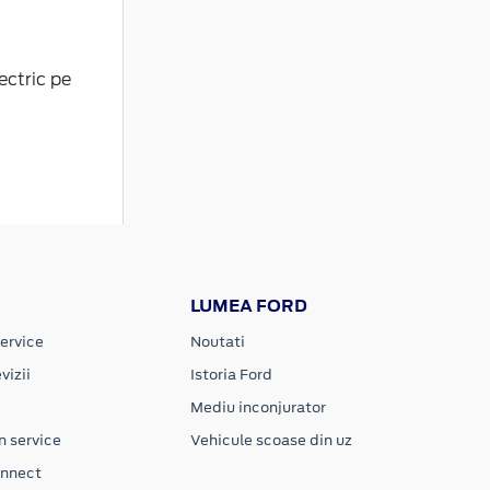
ectric pe
LUMEA FORD
ervice
Noutati
vizii
Istoria Ford
Mediu inconjurator
n service
Vehicule scoase din uz
onnect