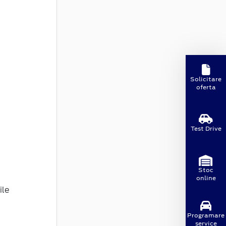
Solicitare
oferta
Test Drive
Stoc
online
ile
Programare
service