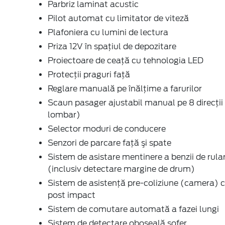
Parbriz laminat acustic
Pilot automat cu limitator de viteză
Plafoniera cu lumini de lectura
Priza 12V în spaţiul de depozitare
Proiectoare de ceaţă cu tehnologia LED
Protecţii praguri faţă
Reglare manuală pe înălţime a farurilor
Scaun pasager ajustabil manual pe 8 direcţii 
lombar)
Selector moduri de conducere
Senzori de parcare faţă şi spate
Sistem de asistare mentinere a benzii de rula
(inclusiv detectare margine de drum)
Sistem de asistenţă pre-coliziune (camera) c
post impact
Sistem de comutare automată a fazei lungi
Sistem de detectare oboseală şofer