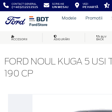
CONTACT GENERAL
SCRIE-NE
VEZI
(+40)212211515
UN MESAJ
PE HARTĂ
Modele
Promotii
BUY
ACCESORII
ASIGURĂRI
BACK
FORD NOUL KUGA 5 USI 
190 CP