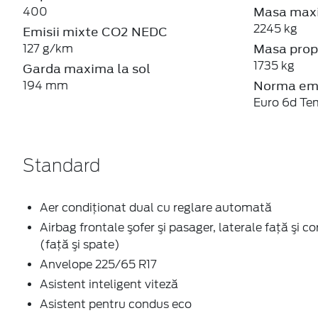
Masa maxi
400
2245 kg
Emisii mixte CO2 NEDC
Masa prop
127 g/km
1735 kg
Garda maxima la sol
Norma emi
194 mm
Euro 6d Te
Standard
Aer condiţionat dual cu reglare automată
Airbag frontale şofer şi pasager, laterale faţă şi co
(faţă şi spate)
Anvelope 225/65 R17
Asistent inteligent viteză
Asistent pentru condus eco