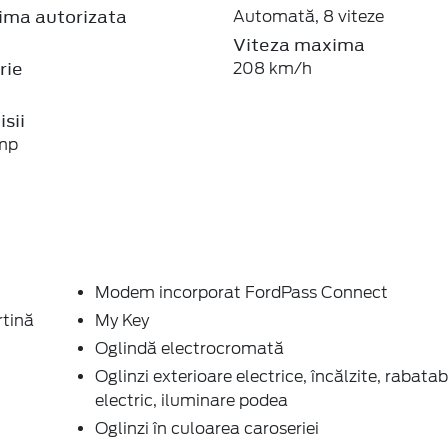
ma autorizata
Automată, 8 viteze
Viteza maxima
rie
208 km/h
sii
mp
Modem incorporat FordPass Connect
rtină
My Key
Oglindă electrocromată
Oglinzi exterioare electrice, încălzite, rabatab
electric, iluminare podea
Oglinzi în culoarea caroseriei