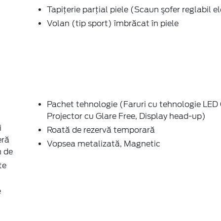
Tapiţerie parţial piele (Scaun şofer reglabil el
Volan (tip sport) îmbrăcat în piele
Pachet tehnologie (Faruri cu tehnologie LED
Projector cu Glare Free, Display head-up)
i
Roată de rezervă temporară
eră
Vopsea metalizată, Magnetic
m de
te
e