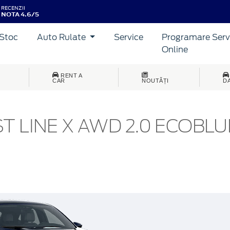
RECENZII
NOTA 4.6/5
Stoc
Auto Rulate
Service
Programare Serv
Online
RENT A
CAR
NOUTĂȚI
D
T LINE X AWD 2.0 ECOBLU