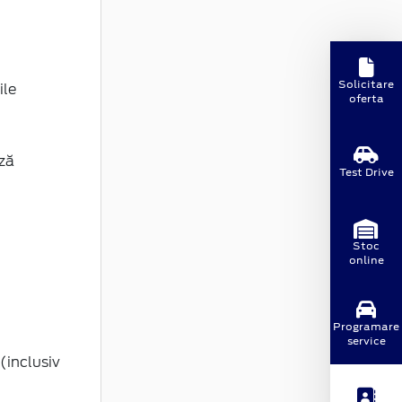
Solicitare
ile
oferta
ză
Test Drive
Stoc
online
Programare
service
(inclusiv