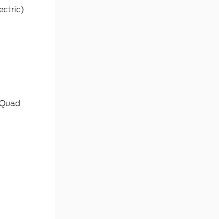
ectric)
 Quad