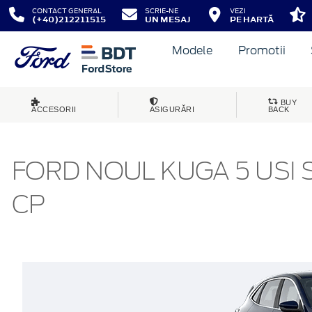
CONTACT GENERAL
SCRIE-NE
VEZI
(+40)212211515
UN MESAJ
PE HARTĂ
Modele
Promotii
BUY
ACCESORII
ASIGURĂRI
BACK
FORD NOUL KUGA 5 USI S
CP