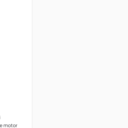
i
re motor