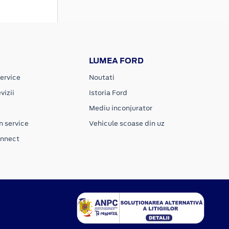
LUMEA FORD
ervice
Noutati
vizii
Istoria Ford
Mediu inconjurator
n service
Vehicule scoase din uz
onnect