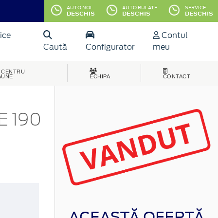
AUTO NOI
AUTO RULATE
SERVICE
DESCHIS
DESCHIS
DESCHIS
ice
Contul
Caută
Configurator
meu
CENTRU
AUNE
ECHIPA
CONTACT
E 190
ACEASTĂ OFERTĂ