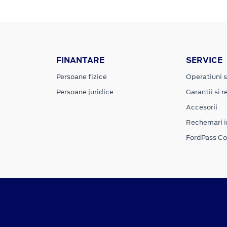
FINANTARE
SERVICE
Persoane fizice
Operatiuni s
Persoane juridice
Garantii si re
Accesorii
Rechemari i
FordPass C