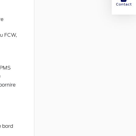
Contact
re
cu FCW,
 TPMS
u
pornire
e bord