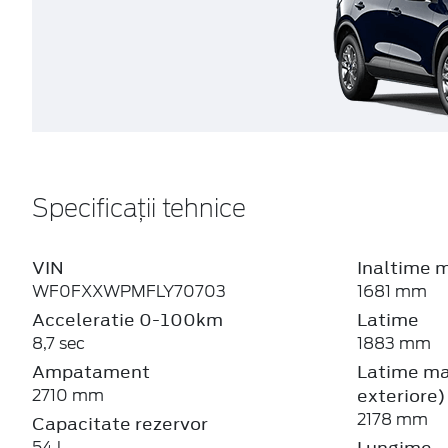
Specificații tehnice
VIN
Inaltime 
WF0FXXWPMFLY70703
1681 mm
Acceleratie 0-100km
Latime
8,7 sec
1883 mm
Ampatament
Latime max
exteriore)
2710 mm
2178 mm
Capacitate rezervor
Lungime
54 l