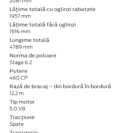
2081 mm
Lățime totală cu oglinzi rabatate
1957 mm
Lățime totală fără oglinzi
1916 mm
Lungime totală
4789 mm
Norma de poluare
Stage 6.2
Putere
460 CP
Rază de bracaj – din bordură în bordură
12,2 m
Tip motor
5.0 V8
Tracțiune
Spate
Transmisie