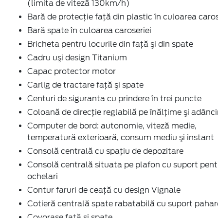
(limita de viteză 130km/h)
Bară de protecţie faţă din plastic în culoarea caros
Bară spate în culoarea caroseriei
Bricheta pentru locurile din faţă şi din spate
Cadru uşi design Titanium
Capac protector motor
Carlig de tractare faţă şi spate
Centuri de siguranta cu prindere în trei puncte
Coloană de direcţie reglabilă pe înălţime şi adânc
Computer de bord: autonomie, viteză medie,
temperatură exterioară, consum mediu şi instant
Consolă centrală cu spaţiu de depozitare
Consolă centrală situata pe plafon cu suport pent
ochelari
Contur faruri de ceaţă cu design Vignale
Cotieră centrală spate rabatabilă cu suport pahar
Covoraşe faţă şi spate