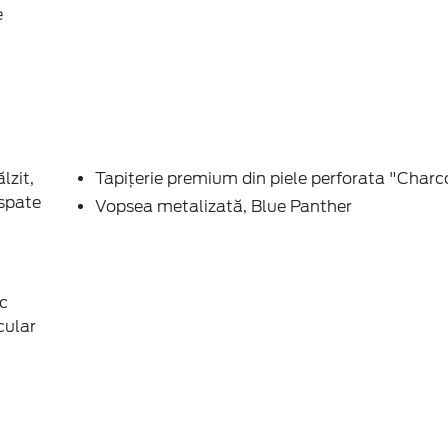
e
lzit,
Tapiţerie premium din piele perforata "Charc
 spate
Vopsea metalizată, Blue Panther
ic
cular