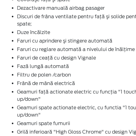
Dezactivare manuală airbag pasager
Discuri de frâna ventilate pentru faţă şi solide pen
spate;
Duze încălzite
Faruri cu aprindere şi stingere automată
Faruri cu reglare automată a nivelului de înălţime
Faruri de ceaţă cu design Vignale
Fază lungă automată
Filtru de polen /carbon
Frână de mână electrică
Geamuri faţă actionate electric cu funcţia "1 touc
up/down"
Geamuri spate actionate electric, cu functia "1 to
up/down"
Geamuri spate fumurii
Grilă inferioară "High Gloss Chrome" cu design Vi