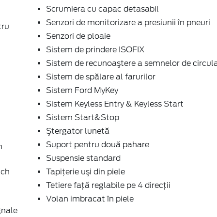
Scrumiera cu capac detasabil
Senzori de monitorizare a presiunii în pneuri
tru
Senzori de ploaie
Sistem de prindere ISOFIX
Sistem de recunoaştere a semnelor de circul
Sistem de spălare al farurilor
Sistem Ford MyKey
Sistem Keyless Entry & Keyless Start
Sistem Start&Stop
Ştergator lunetă
Suport pentru două pahare
h
Suspensie standard
uch
Tapiţerie uşi din piele
Tetiere faţă reglabile pe 4 direcţii
Volan imbracat în piele
gnale