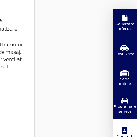
ei
Solicitare
nalizare
oferta
ti-contur
 de masaj,
Test Drive
r ventilat
coal
Stoc
online
Programare
service
Contact