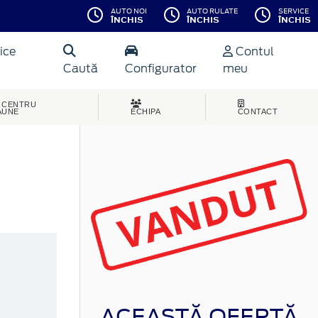
AUTO NOI
AUTO RULATE
SERVICE
ÎNCHIS
ÎNCHIS
ÎNCHIS
ice
Contul
Caută
Configurator
meu
CENTRU
AUNE
ECHIPA
CONTACT
ACEASTĂ OFERTĂ