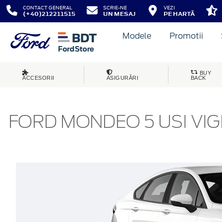
CONTACT GENERAL
SCRIE-NE
VEZI
(+40)212211515
UN MESAJ
PE HARTĂ
Modele
Promotii
BUY
ACCESORII
ASIGURĂRI
BACK
FORD MONDEO 5 USI VIG