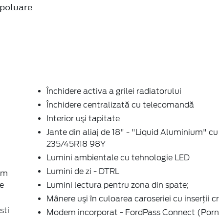
poluare
Închidere activa a grilei radiatorului
Închidere centralizată cu telecomandă
Interior uşi tapitate
Jante din aliaj de 18" - "Liquid Aluminium" c
235/45R18 98Y
Lumini ambientale cu tehnologie LED
Lumini de zi - DTRL
tem
e
Lumini lectura pentru zona din spate;
Mânere uşi în culoarea caroseriei cu inserţii 
sti
Modem incorporat - FordPass Connect (Porn