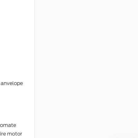
u anvelope
cromate
ire motor