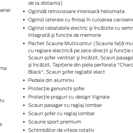
de la distanta)
eriei
Oglindă retrovizoare interioară heliomata
Oglinzi laterale cu finisaj în culoarea caroseri
Oglinzi rabatabile electric şi încălzite cu sem
integrată şi funcţie de memorie
Pachet Scaune Multicontur (Scaune faţă mul
cu reglare electrică pe zece direcţii şi funcţie
Scaun şofer ventilat şi încălzit, Scaun pasage
şi încălzit, Tapiţerie din piele perforata "Char
ime
Black", Scaun şofer reglabil elect
Pedale din aluminiu
Protecţie genunchi şofer
Protecţie praguri cu design Vignale
ru
Scaun pasager cu reglaj lombar
Scaun şofer cu reglaj lombar
Scaune sport premium
e
Schimbător de viteze rotativ