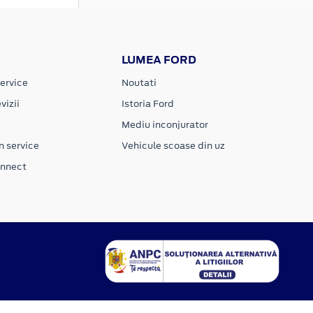
LUMEA FORD
ervice
Noutati
vizii
Istoria Ford
Mediu inconjurator
n service
Vehicule scoase din uz
onnect