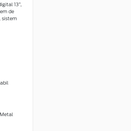
gital 13”,
stem de
, sistem
abil
 Metal