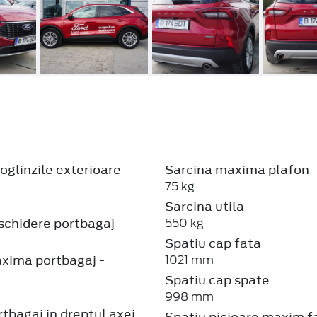
oglinzile exterioare
Sarcina maxima plafon
75 kg
Sarcina utila
schidere portbagaj
550 kg
Spatiu cap fata
xima portbagaj -
1021 mm
Spatiu cap spate
998 mm
tbagaj in dreptul axei
Spatiu picioare maxim f