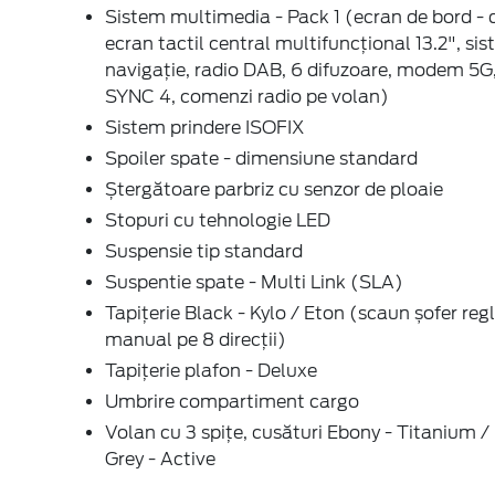
Sistem multimedia - Pack 1 (ecran de bord - di
ecran tactil central multifuncțional 13.2", si
navigație, radio DAB, 6 difuzoare, modem 5G
SYNC 4, comenzi radio pe volan)
Sistem prindere ISOFIX
Spoiler spate - dimensiune standard
Ștergătoare parbriz cu senzor de ploaie
Stopuri cu tehnologie LED
Suspensie tip standard
Suspentie spate - Multi Link (SLA)
Tapițerie Black - Kylo / Eton (scaun șofer regl
manual pe 8 direcții)
Tapițerie plafon - Deluxe
Umbrire compartiment cargo
Volan cu 3 spițe, cusături Ebony - Titanium /
Grey - Active