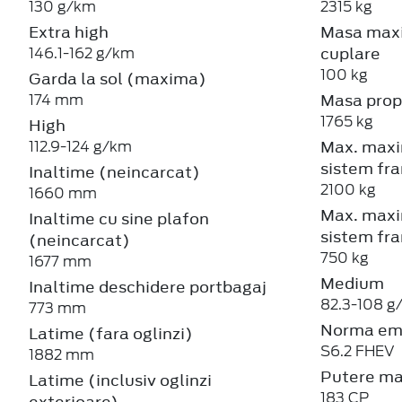
130 g/km
2315 kg
Extra high
Masa maxi
cuplare
146.1-162 g/km
100 kg
Garda la sol (maxima)
Masa prop
174 mm
1765 kg
High
Max. maxi
112.9-124 g/km
sistem fra
Inaltime (neincarcat)
2100 kg
1660 mm
Max. maxi
Inaltime cu sine plafon
sistem fra
(neincarcat)
750 kg
1677 mm
Medium
Inaltime deschidere portbagaj
82.3-108 g
773 mm
Norma emi
Latime (fara oglinzi)
S6.2 FHEV
1882 mm
Putere m
Latime (inclusiv oglinzi
183 CP
exterioare)