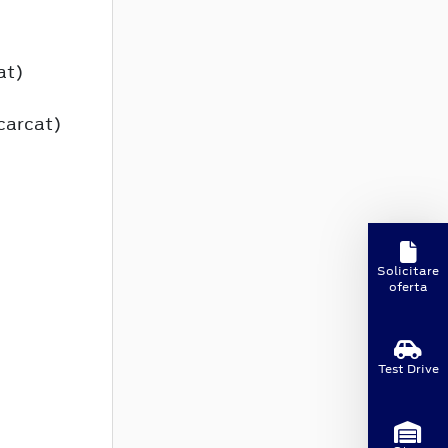
at)
carcat)
Solicitare
oferta
Test Drive