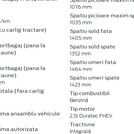
1076 mm
Spatiu picioare maxim s
g/km
1035 mm
u carlig tractare)
Spatiu sold fata
1405 mm
ortbagaj (pana la
Spatiu sold spate
caune)
1352 mm
Spatiu umeri fata
ortbagaj (pana la
1464 mm
scaune)
Spatiu umeri spate
mm
1423 mm
tala (fara carlig
Tip combustibil
Benzină
Tip motor
ma ansamblu vehicule
2.5l Duratec FHEV
Tractiune
ma autorizata
Integrală