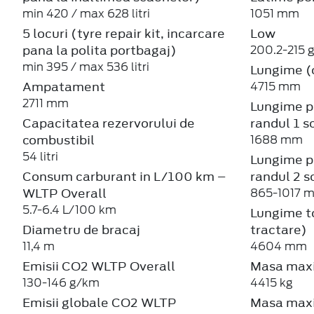
min 420 / max 628 litri
1051 mm
5 locuri (tyre repair kit, incarcare
Low
pana la polita portbagaj)
200.2-215 
min 395 / max 536 litri
Lungime (c
Ampatament
4715 mm
2711 mm
Lungime p
Capacitatea rezervorului de
randul 1 s
combustibil
1688 mm
54 litri
Lungime p
Consum carburant in L/100 km –
randul 2 
WLTP Overall
865-1017 
5.7-6.4 L/100 km
Lungime to
Diametru de bracaj
tractare)
11,4 m
4604 mm
Emisii CO2 WLTP Overall
Masa maxi
130-146 g/km
4415 kg
Emisii globale CO2 WLTP
Masa maxi