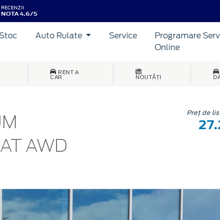
RECENZII
NOTA 4.6/5
Stoc
Auto Rulate
Service
Programare Serv
Online
RENT A
CAR
NOUTĂȚI
D
Preț de li
UM
27
 AT AWD