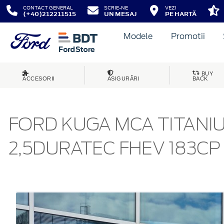
CONTACT GENERAL
SCRIE-NE
VEZI
(+40)212211515
UN MESAJ
PE HARTĂ
Modele
Promotii
BUY
ACCESORII
ASIGURĂRI
BACK
FORD KUGA MCA TITANI
2,5DURATEC FHEV 183CP