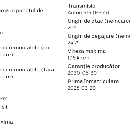
Transmisie
ma in punctul de
Automată (HF55)
Unghi de atac (neincarc
20°
rie
Unghi de degajare (nein
24,7°
ma remorcabila (cu
Viteza maxima
nare)
196 km/h
Garanție producător
ma remorcabila (fara
2030-05-30
nare)
Prima înmatriculare
2025-03-20
/km
sii
axima