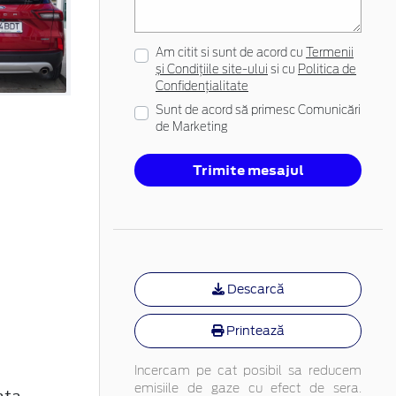
Am citit si sunt de acord cu
Termenii
și Condițiile site-ului
si cu
Politica de
Confidențialitate
Sunt de acord să primesc Comunicări
de Marketing
Trimite mesajul
Descarcă
Printează
Incercam pe cat posibil sa reducem
emisiile de gaze cu efect de sera.
ata