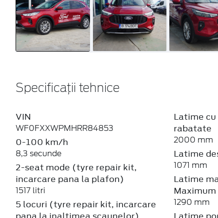
Specificații tehnice
VIN
Latime cu 
rabatate
WF0FXXWPMHRR84853
2000 mm
0-100 km/h
Latime de
8,3 secunde
1071 mm
2-seat mode (tyre repair kit,
incarcare pana la plafon)
Latime ma
Maximum
1517 litri
1290 mm
5 locuri (tyre repair kit, incarcare
pana la inaltimea scaunelor)
Latime por