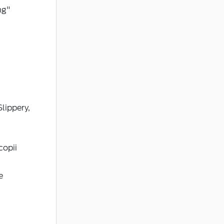
ng"
lippery,
copii
e