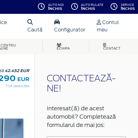
AUTO NOI
AUTO RULATE
SERVICE
ÎNCHIS
ÎNCHIS
ÎNCHIS
ice
Contul
Caută
Configurator
meu
CENTRU
AUNE
ECHIPA
CONTACT
stă
42.452 EUR
.290
CONTACTEAZĂ-
EUR
TVA deductibil
NE!
Interesat(ă) de acest
automobil? Completează
formularul de mai jos: