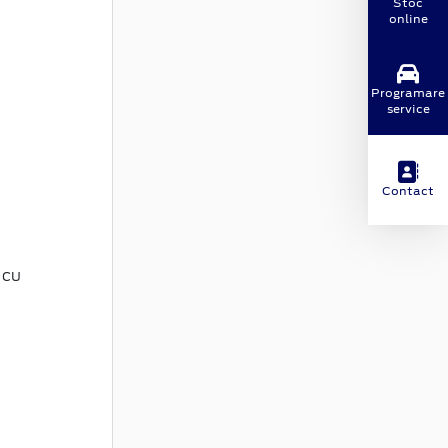
Stoc
online
Programare
service
Contact
 cu