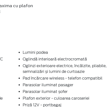
axima cu plafon
c
Lumini podea
TC
Oglindă interioară electrocromată
Oglinzi exterioare electrice, încălzite, pliabile,
semnalizări și lumini de curtoazie
Pad încărcare wireless - telefon compatibil
Parasolar iluminat pasager
Parasolar iluminat șofer
de
Plafon exterior - culoarea caroseriei
Priză 12V - portbagaj