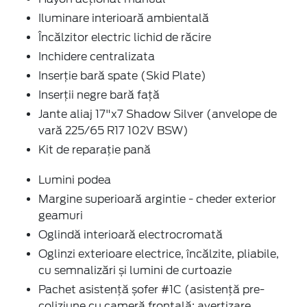
Iluminare interioară ambientală
Încălzitor electric lichid de răcire
Inchidere centralizata
Inserție bară spate (Skid Plate)
Inserții negre bară față
Jante aliaj 17"x7 Shadow Silver (anvelope de
vară 225/65 R17 102V BSW)
Kit de reparație pană
Lumini podea
Margine superioară argintie - cheder exterior
geamuri
Oglindă interioară electrocromată
Oglinzi exterioare electrice, încălzite, pliabile,
cu semnalizări și lumini de curtoazie
Pachet asistență șofer #1C (asistență pre-
coliziune cu cameră frontală: avertizare