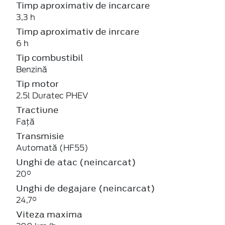
Timp aproximativ de incarcare
3,3 h
Timp aproximativ de inrcare
6 h
Tip combustibil
Benzină
Tip motor
2.5l Duratec PHEV
Tractiune
Față
Transmisie
Automată (HF55)
Unghi de atac (neincarcat)
20°
Unghi de degajare (neincarcat)
24,7°
Viteza maxima