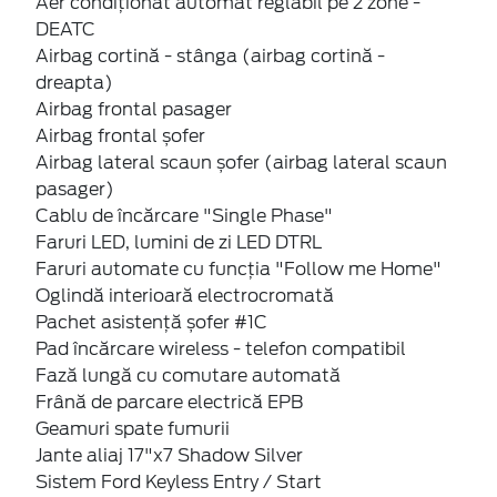
Aer condiționat automat reglabil pe 2 zone -
DEATC
Airbag cortină - stânga (airbag cortină -
dreapta)
Airbag frontal pasager
Airbag frontal șofer
Airbag lateral scaun șofer (airbag lateral scaun
pasager)
Cablu de încărcare "Single Phase"
Faruri LED, lumini de zi LED DTRL
Faruri automate cu funcția "Follow me Home"
Oglindă interioară electrocromată
Pachet asistență șofer #1C
Pad încărcare wireless - telefon compatibil
Fază lungă cu comutare automată
Frână de parcare electrică EPB
Geamuri spate fumurii
Jante aliaj 17"x7 Shadow Silver
Sistem Ford Keyless Entry / Start