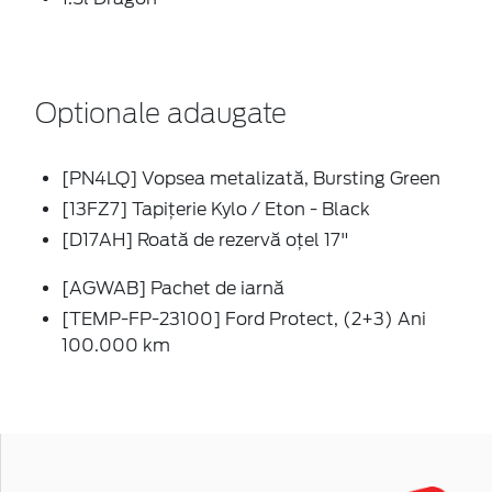
Optionale adaugate
[PN4LQ] Vopsea metalizată, Bursting Green
[13FZ7] Tapițerie Kylo / Eton - Black
[D17AH] Roată de rezervă oțel 17"
[AGWAB] Pachet de iarnă
[TEMP-FP-23100] Ford Protect, (2+3) Ani
100.000 km