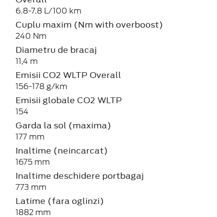
6.8-7.8 L/100 km
Cuplu maxim (Nm with overboost)
240 Nm
Diametru de bracaj
11,4 m
Emisii CO2 WLTP Overall
156-178 g/km
Emisii globale CO2 WLTP
154
Garda la sol (maxima)
177 mm
Inaltime (neincarcat)
1675 mm
Inaltime deschidere portbagaj
773 mm
Latime (fara oglinzi)
1882 mm