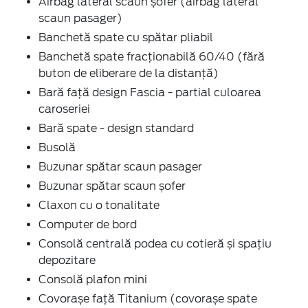
Airbag lateral scaun șofer (airbag lateral
scaun pasager)
Banchetă spate cu spătar pliabil
Banchetă spate fracționabilă 60/40 (fără
buton de eliberare de la distanță)
Bară față design Fascia - partial culoarea
caroseriei
Bară spate - design standard
Busolă
Buzunar spătar scaun pasager
Buzunar spătar scaun șofer
Claxon cu o tonalitate
Computer de bord
Consolă centrală podea cu cotieră și spațiu
depozitare
Consolă plafon mini
Covorașe față Titanium (covorașe spate