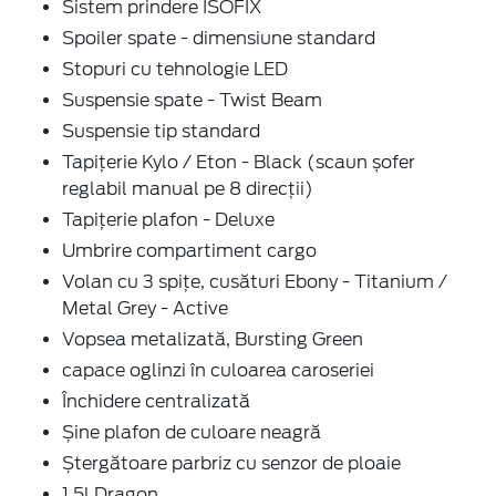
Sistem prindere ISOFIX
Spoiler spate - dimensiune standard
Stopuri cu tehnologie LED
Suspensie spate - Twist Beam
Suspensie tip standard
Tapițerie Kylo / Eton - Black (scaun șofer
reglabil manual pe 8 direcții)
Tapițerie plafon - Deluxe
Umbrire compartiment cargo
Volan cu 3 spițe, cusături Ebony - Titanium /
Metal Grey - Active
Vopsea metalizată, Bursting Green
capace oglinzi în culoarea caroseriei
Închidere centralizată
Șine plafon de culoare neagră
Ștergătoare parbriz cu senzor de ploaie
1.5l Dragon