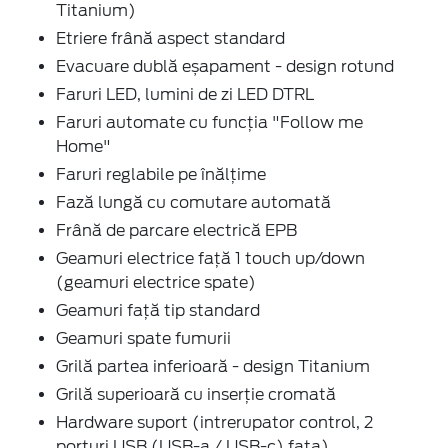
Titanium)
Etriere frână aspect standard
Evacuare dublă eșapament - design rotund
Faruri LED, lumini de zi LED DTRL
Faruri automate cu funcția "Follow me
Home"
Faruri reglabile pe înălțime
Fază lungă cu comutare automată
Frână de parcare electrică EPB
Geamuri electrice față 1 touch up/down
(geamuri electrice spate)
Geamuri față tip standard
Geamuri spate fumurii
Grilă partea inferioară - design Titanium
Grilă superioară cu inserție cromată
Hardware suport (intrerupator control, 2
porturi USB (USB-a / USB-c) fata)