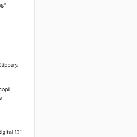
ng"
lippery,
copii
e
gital 13”,