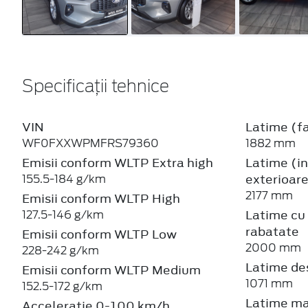
Specificații tehnice
VIN
Latime (fa
WF0FXXWPMFRS79360
1882 mm
Emisii conform WLTP Extra high
Latime (in
exterioare
155.5-184 g/km
2177 mm
Emisii conform WLTP High
Latime cu 
127.5-146 g/km
rabatate
Emisii conform WLTP Low
2000 mm
228-242 g/km
Latime de
Emisii conform WLTP Medium
1071 mm
152.5-172 g/km
Latime ma
Acceleratie 0-100 km/h