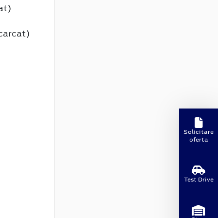
at)
carcat)
Solicitare
oferta
Test Drive