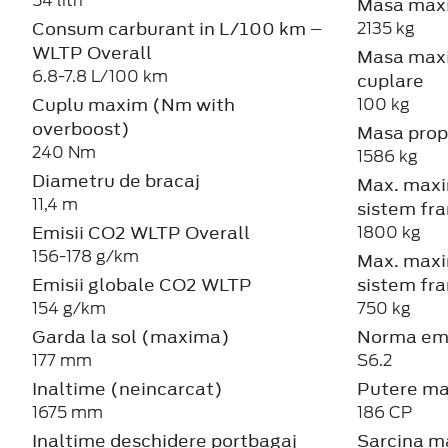
54 litri
Masa maxi
Consum carburant in L/100 km –
2135 kg
WLTP Overall
Masa maxi
6.8-7.8 L/100 km
cuplare
Cuplu maxim (Nm with
100 kg
overboost)
Masa prop
240 Nm
1586 kg
Diametru de bracaj
Max. maxi
11,4 m
sistem fra
Emisii CO2 WLTP Overall
1800 kg
156-178 g/km
Max. maxi
Emisii globale CO2 WLTP
sistem fra
154 g/km
750 kg
Garda la sol (maxima)
Norma emi
177 mm
S6.2
Inaltime (neincarcat)
Putere m
1675 mm
186 CP
Inaltime deschidere portbagaj
Sarcina m