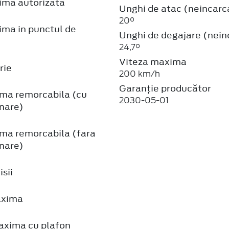
ma autorizata
Unghi de atac (neincarc
20°
ma in punctul de
Unghi de degajare (nein
24,7°
Viteza maxima
rie
200 km/h
Garanție producător
ma remorcabila (cu
2030-05-01
nare)
ma remorcabila (fara
nare)
sii
axima
axima cu plafon