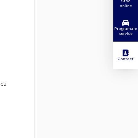
Stoc
online
Programare
service
Contact
 cu