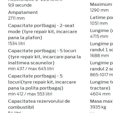
Maximum
9,9 secunde
1290 mm
Ampatament
Latime por
2711 mm
1051 mm
Capacitate portbagaj - 2-seat
Lungime (c
mode (tyre repair kit, incarcare
4715 mm
pana la plafon)
Lungime p
1534 litri
randul 1 s
Capacitate portbagaj - 5 locuri
1688 mm
(tyre repair kit, incarcare pana la
inaltimea scaunelor)
Lungime p
randul 2 
min 437 / max 645 litri
865-1017 
Capacitate portbagaj - 5
locuri(tyre repair kit, incarcare
Lungime to
pana la polita portbagaj)
tractare)
min 412 / max 553 litri
4604 mm
Capacitatea rezervorului de
Masa maxi
combustibil
3935 kg