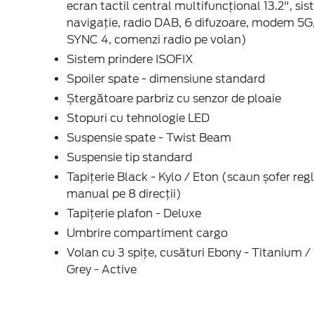
ecran tactil central multifuncțional 13.2", si
navigație, radio DAB, 6 difuzoare, modem 5G
SYNC 4, comenzi radio pe volan)
Sistem prindere ISOFIX
Spoiler spate - dimensiune standard
Ștergătoare parbriz cu senzor de ploaie
Stopuri cu tehnologie LED
Suspensie spate - Twist Beam
Suspensie tip standard
Tapițerie Black - Kylo / Eton (scaun șofer regl
manual pe 8 direcții)
Tapițerie plafon - Deluxe
Umbrire compartiment cargo
Volan cu 3 spițe, cusături Ebony - Titanium /
Grey - Active