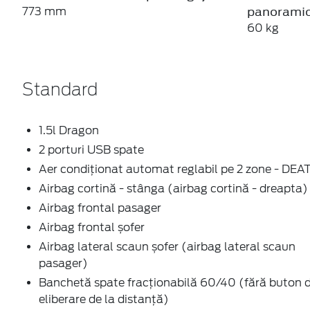
panorami
773 mm
60 kg
Standard
1.5l Dragon
2 porturi USB spate
Aer condiționat automat reglabil pe 2 zone - DEA
Airbag cortină - stânga (airbag cortină - dreapta)
Airbag frontal pasager
Airbag frontal șofer
Airbag lateral scaun șofer (airbag lateral scaun
pasager)
Banchetă spate fracționabilă 60/40 (fără buton 
eliberare de la distanță)