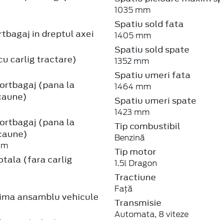
1035 mm
Spatiu sold fata
tbagaj in dreptul axei
1405 mm
Spatiu sold spate
u carlig tractare)
1352 mm
Spatiu umeri fata
ortbagaj (pana la
1464 mm
caune)
Spatiu umeri spate
1423 mm
ortbagaj (pana la
Tip combustibil
scaune)
Benzină
mm
Tip motor
tala (fara carlig
1.5l Dragon
Tractiune
Față
ma ansamblu vehicule
Transmisie
Automata, 8 viteze