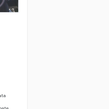
ata
pate