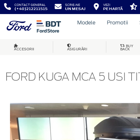
CONTACT GENERAL
SCRIE-NE
VEZI
(+40)212211515
UN MESAJ
PE HARTĂ
Modele
Promotii
BUY
ACCESORII
ASIGURĂRI
BACK
FORD KUGA MCA 5 USI TI