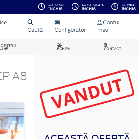
AUTO NOI
AUTO RULATE
SERVICE
ÎNCHIS
ÎNCHIS
ÎNCHIS
ice
Contul
Caută
Configurator
meu
CENTRU
AUNE
ECHIPA
CONTACT
CP A8
ACEASTĂ OFERTĂ