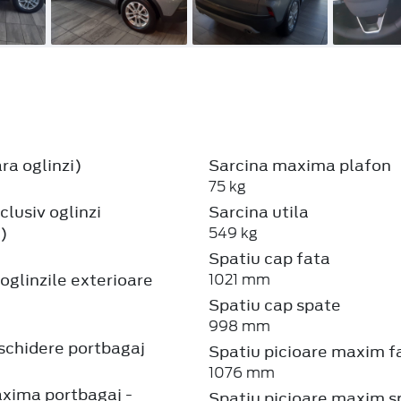
ra oglinzi)
Sarcina maxima plafon
75 kg
clusiv oglinzi
Sarcina utila
)
549 kg
Spatiu cap fata
oglinzile exterioare
1021 mm
Spatiu cap spate
998 mm
schidere portbagaj
Spatiu picioare maxim f
1076 mm
xima portbagaj -
Spatiu picioare maxim s