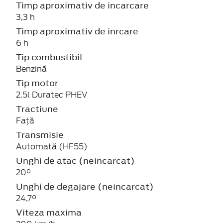
Timp aproximativ de incarcare
3,3 h
Timp aproximativ de inrcare
6 h
Tip combustibil
Benzină
Tip motor
2.5l Duratec PHEV
Tractiune
Față
Transmisie
Automată (HF55)
Unghi de atac (neincarcat)
20°
Unghi de degajare (neincarcat)
24,7°
Viteza maxima