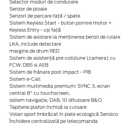
Selector moduri de conducere
Senzor de ploaie
Senzori de parcare faţă / spate
Sistem Keyless Start - buton pornire motor +
Keyless Entry - uși față
Sistem de asistare la menținerea benzii de rulare
LKA, include detectare
margine de drum RED
Sistem de asistenţă pre-coliziune (camera) cu
FCW, DBS si AEB
Sistem de frânare post impact - PIB
Sistem e-Call
Sistem multimedia premium: SYNC 3, ecran
central 8" cu touchscreen,
sistem navigaţie, DAB, 10 difuzoare B&O
Tapițerie plafon închisă la culoare
Volan sport îmbrăcat în piele ecologică Sensico
Închidere centralizată pe telecomanda