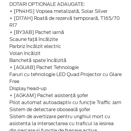
DOTARI OPTIONALE ADAUGATE:
+ [PN4HS] Vopsea metalizată, Solar Silver
+ [D17AH] Roată de rezervă temporară, T165/70
R17
+ [BY3AB] Pachet iarnă
Scaune faţă încălzite
Parbriz încălzit electric
Volan încălzit
Banchetă spate încălzită
+ [AGUAB] Pachet Tehnologie
Faruri cu tehnologie LED Quad Projector cu Glare
Free
Display head-up
+ [AGKAM] Pachet asistenţă şofer
Pilot automat autoadaptiv cu funcție Traffic Jam
Sistem de detectare oboseală şofer
Sistem de avertizare pentru unghiul mort cu
asistenta la intersectarea cu traficul la iesirea
din parcare si functie de franare activa