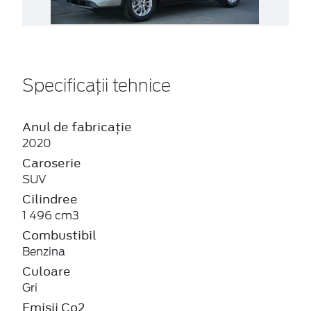
Specificații tehnice
Anul de fabricație
2020
Caroserie
SUV
Cilindree
1 496 cm3
Combustibil
Benzina
Culoare
Gri
Emisii Co2