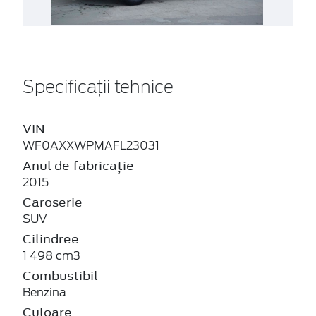
Specificații tehnice
VIN
WF0AXXWPMAFL23031
Anul de fabricație
2015
Caroserie
SUV
Cilindree
1 498 cm3
Combustibil
Benzina
Culoare