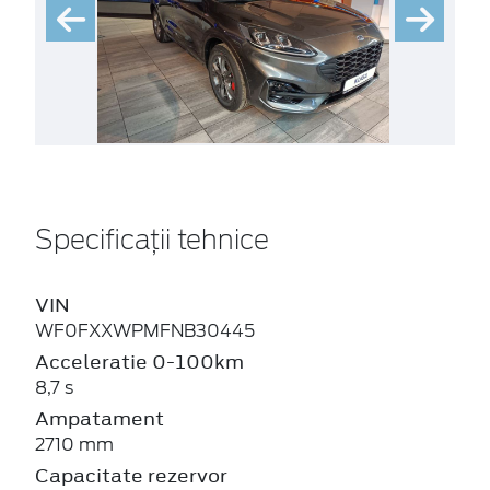
Specificații tehnice
VIN
WF0FXXWPMFNB30445
Acceleratie 0-100km
8,7 s
Ampatament
2710 mm
Capacitate rezervor