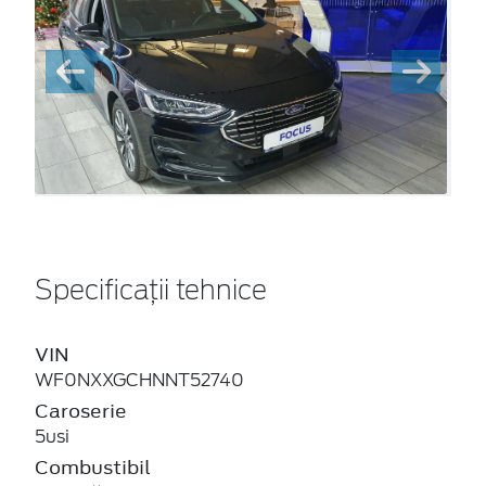
Specificații tehnice
VIN
WF0NXXGCHNNT52740
Caroserie
5usi
Combustibil