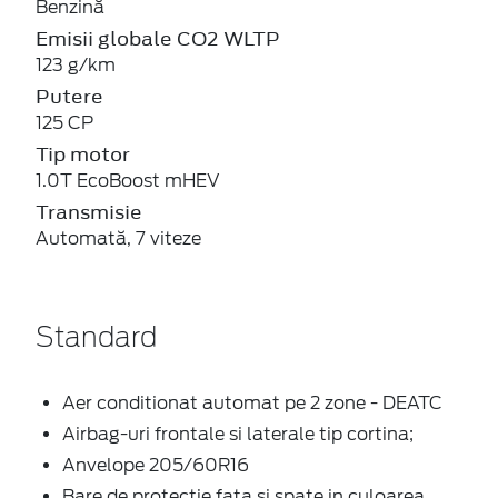
Benzină
Emisii globale CO2 WLTP
123 g/km
Putere
125 CP
Tip motor
1.0T EcoBoost mHEV
Transmisie
Automată, 7 viteze
Standard
Aer conditionat automat pe 2 zone - DEATC
Airbag-uri frontale si laterale tip cortina;
Anvelope 205/60R16
Bare de protectie fata si spate in culoarea