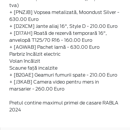
tva)
+ [PNZJB] Vopsea metalizată, Moondust Silver -
630.00 Euro
+ [D2XCM] Jante aliaj 16", Style D - 210.00 Euro
+ [D17AH] Roată de rezervă temporară 16",
anvelopă T125/70 R16 - 160.00 Euro
+ [AGWAB] Pachet Iarnă - 630.00 Euro
Parbriz încălzit electric
Volan încălzit
Scaune față incalzite
+ [B2GAE] Geamuri fumurii spate - 210.00 Euro
+ [J3KAB] Camera video pentru mers in
marsarier - 260.00 Euro
Pretul contine maximul primei de casare RABLA
2024