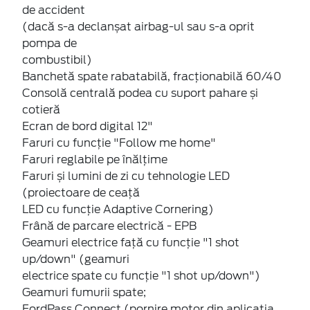
de accident
(dacă s-a declanșat airbag-ul sau s-a oprit
pompa de
combustibil)
Banchetă spate rabatabilă, fracționabilă 60/40
Consolă centrală podea cu suport pahare și
cotieră
Ecran de bord digital 12"
Faruri cu funcție "Follow me home"
Faruri reglabile pe înălțime
Faruri și lumini de zi cu tehnologie LED
(proiectoare de ceață
LED cu funcție Adaptive Cornering)
Frână de parcare electrică - EPB
Geamuri electrice față cu funcție "1 shot
up/down" (geamuri
electrice spate cu funcție "1 shot up/down")
Geamuri fumurii spate;
FordPass Connect (pornire motor din aplicația