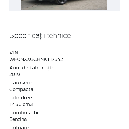
Specificații tehnice
VIN
WF0NXXGCHNKT17542
Anul de fabricație
2019
Caroserie
Compacta
Cilindree
1 496 cm3
Combustibil
Benzina
Culoare