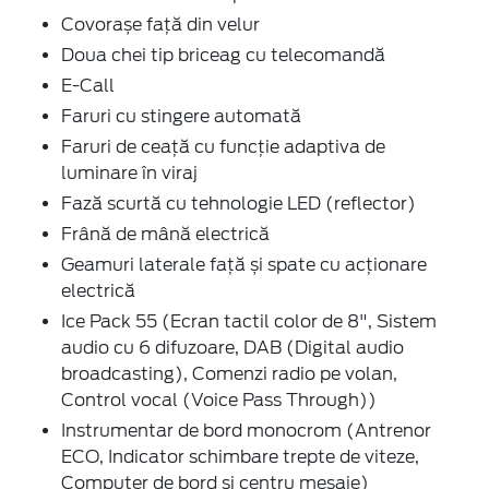
Covorașe față din velur
Doua chei tip briceag cu telecomandă
E-Call
Faruri cu stingere automată
Faruri de ceaţă cu funcţie adaptiva de
luminare în viraj
Fază scurtă cu tehnologie LED (reflector)
Frână de mână electrică
Geamuri laterale față și spate cu acţionare
electrică
Ice Pack 55 (Ecran tactil color de 8", Sistem
audio cu 6 difuzoare, DAB (Digital audio
broadcasting), Comenzi radio pe volan,
Control vocal (Voice Pass Through))
Instrumentar de bord monocrom (Antrenor
ECO, Indicator schimbare trepte de viteze,
Computer de bord și centru mesaje)