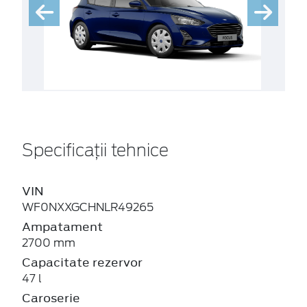
Specificații tehnice
VIN
WF0NXXGCHNLR49265
Ampatament
2700 mm
Capacitate rezervor
47 l
Caroserie