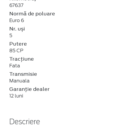
67637
Normă de poluare
Euro 6
Nr. uși
5
Putere
85 CP
Tracțiune
Fata
Transmisie
Manuala
Garanție dealer
12 luni
Descriere