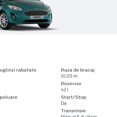
oglinzi rabatate
Raza de bracaj
10,05 m
Rezervor
42 l
poluare
Start/Stop
Da
Transmisie
Manuală, 6 viteze