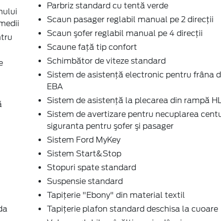
Parbriz standard cu tentă verde
mului
Scaun pasager reglabil manual pe 2 direcţii
 medii
Scaun şofer reglabil manual pe 4 direcţii
tru
Scaune faţă tip confort
Schimbător de viteze standard
e
Sistem de asistenţă electronic pentru frâna 
EBA
Sistem de asistenţă la plecarea din rampă H
ă
Sistem de avertizare pentru necuplarea centu
siguranta pentru şofer şi pasager
Sistem Ford MyKey
Sistem Start&Stop
Stopuri spate standard
Suspensie standard
Tapiţerie "Ebony" din material textil
da
Tapiţerie plafon standard deschisa la cuoare