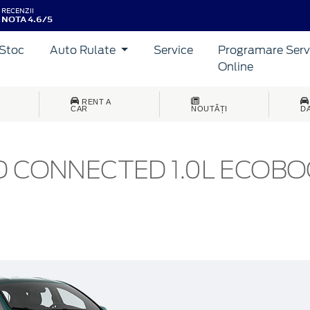
RECENZII
NOTA 4.6/5
Stoc
Auto Rulate
Service
Programare Serv
Online
RENT A
CAR
NOUTĂȚI
D
ND CONNECTED 1.0L ECOB