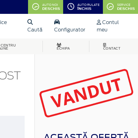
AUTO NOI
AUTO RULATE
SERVICE
DESCHIS
ÎNCHIS
DESCHIS
ice
Contul
Caută
Configurator
meu
CENTRU
AUNE
ECHIPA
CONTACT
OOST
ACEASTĂ OFERTĂ