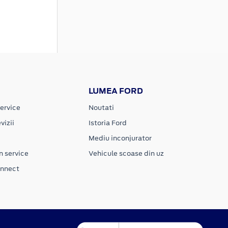
LUMEA FORD
ervice
Noutati
vizii
Istoria Ford
Mediu inconjurator
n service
Vehicule scoase din uz
onnect