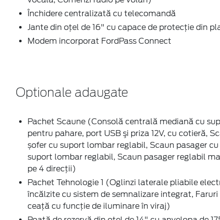
Închidere centralizată cu telecomandă
Jante din oţel de 16" cu capace de protecţie din pl
Modem incorporat FordPass Connect
Optionale adaugate
Pachet Scaune (Consolă centrală mediană cu sup
pentru pahare, port USB şi priza 12V, cu cotieră, S
șofer cu suport lombar reglabil, Scaun pasager cu
suport lombar reglabil, Scaun pasager reglabil m
pe 4 direcţii)
Pachet Tehnologie 1 (Oglinzi laterale pliabile electr
încălzite cu sistem de semnalizare integrat, Faruri
ceaţă cu funcţie de iluminare în viraj)
Roată de rezervă din oţel de 14" cu anvelopa de 1