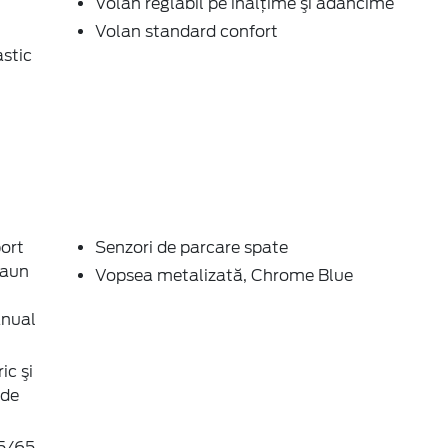
Volan reglabil pe înălţime şi adâncime
Volan standard confort
astic
ort
Senzori de parcare spate
caun
Vopsea metalizată, Chrome Blue
anual
ic şi
 de
75/65