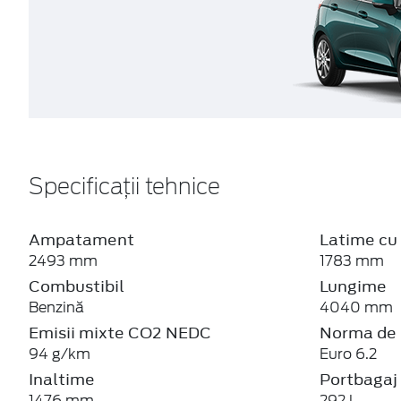
Specificații tehnice
Ampatament
Latime cu 
2493 mm
1783 mm
Combustibil
Lungime
Benzină
4040 mm
Emisii mixte CO2 NEDC
Norma de 
94 g/km
Euro 6.2
Inaltime
Portbagaj
1476 mm
292 l