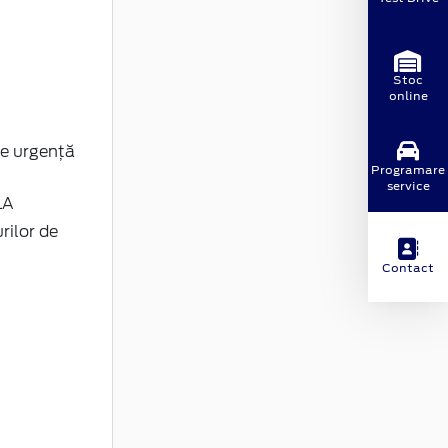
Stoc
online
de urgenţă
Programare
service
LA
rilor de
Contact