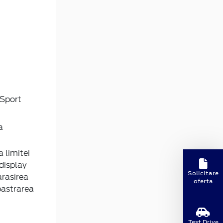
 Sport
a
 limitei
display
Solicitare
arasirea
oferta
pastrarea
Test Drive