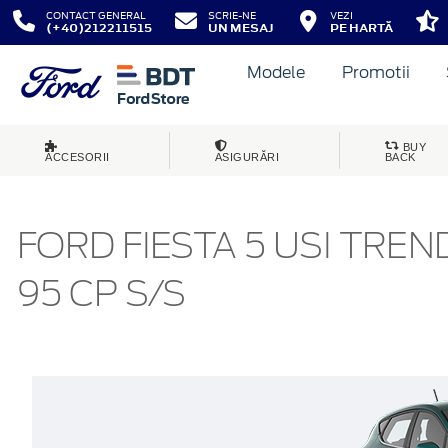
CONTACT GENERAL
SCRIE-NE
VEZI
(+40)212211515
UN MESAJ
PE HARTĂ
Modele
Promotii
BUY
ACCESORII
ASIGURĂRI
BACK
FORD FIESTA 5 USI TRE
95 CP S/S