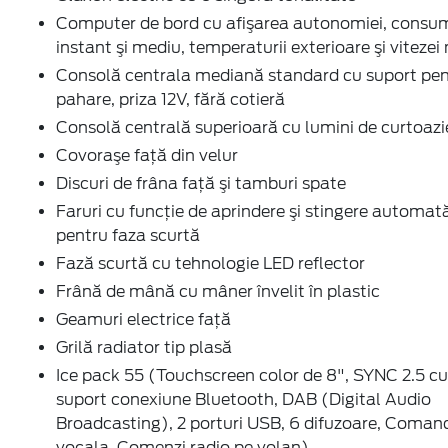
Computer de bord cu afişarea autonomiei, consu
instant şi mediu, temperaturii exterioare şi vitezei
Consolă centrala mediană standard cu suport pen
pahare, priza 12V, fără cotieră
Consolă centrală superioară cu lumini de curtoazi
Covoraşe faţă din velur
Discuri de frâna faţă şi tamburi spate
Faruri cu funcţie de aprindere şi stingere automat
pentru faza scurtă
Fază scurtă cu tehnologie LED reflector
Frână de mână cu mâner învelit în plastic
Geamuri electrice faţă
Grilă radiator tip plasă
Ice pack 55 (Touchscreen color de 8", SYNC 2.5 cu
suport conexiune Bluetooth, DAB (Digital Audio
Broadcasting), 2 porturi USB, 6 difuzoare, Coman
vocala, Comenzi radio pe volan)