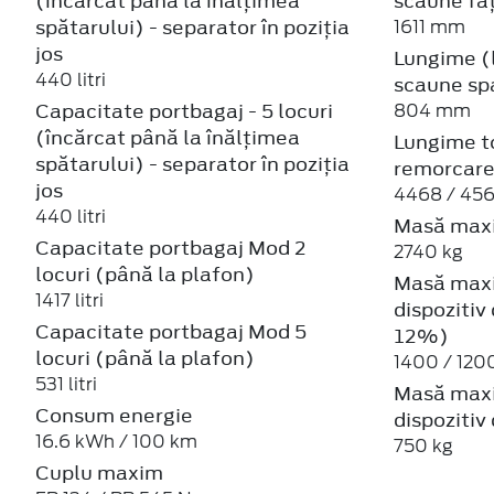
(încărcat până la înălțimea
scaune fa
spătarului) - separator în poziția
1611 mm
jos
Lungime (
440 litri
scaune sp
Capacitate portbagaj - 5 locuri
804 mm
(încărcat până la înălțimea
Lungime to
spătarului) - separator în poziția
remorcar
jos
4468 / 45
440 litri
Masă max
Capacitate portbagaj Mod 2
2740 kg
locuri (până la plafon)
Masă maxi
1417 litri
dispozitiv
Capacitate portbagaj Mod 5
12%)
locuri (până la plafon)
1400 / 120
531 litri
Masă maxi
Consum energie
dispozitiv
16.6 kWh / 100 km
750 kg
Cuplu maxim