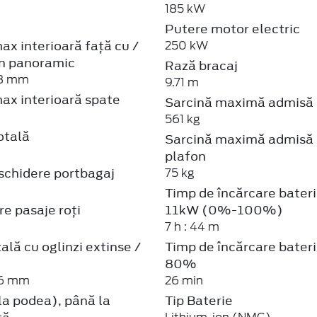
185 kW
Putere motor electric
ax interioară față cu /
250 kW
on panoramic
Rază bracaj
08 mm
9.71 m
ax interioară spate
Sarcină maximă admisă
561 kg
otală
Sarcină maximă admisă
plafon
schidere portbagaj
75 kg
Timp de încărcare bater
re pasaje roți
11kW (0%-100%)
7 h : 44 m
ală cu oglinzi extinse /
Timp de încărcare bater
80%
46 mm
26 min
la podea), până la
Tip Baterie