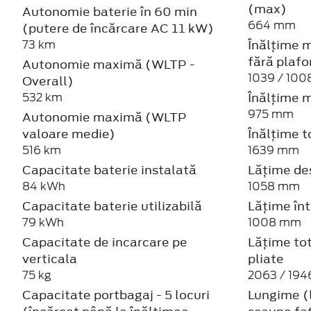
(max)
Autonomie baterie în 60 min
664 mm
(putere de încărcare AC 11 kW)
Înălțime m
73 km
fără plaf
Autonomie maximă (WLTP -
1039 / 10
Overall)
Înălțime m
532 km
975 mm
Autonomie maximă (WLTP
valoare medie)
Înălțime t
516 km
1639 mm
Capacitate baterie instalată
Lățime de
84 kWh
1058 mm
Capacitate baterie utilizabilă
Lățime înt
79 kWh
1008 mm
Capacitate de incarcare pe
Lățime tot
verticala
pliate
75 kg
2063 / 19
Capacitate portbagaj - 5 locuri
Lungime (