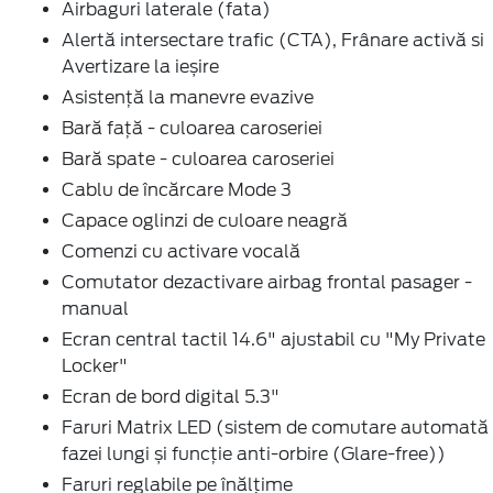
Airbaguri laterale (fata)
Alertă intersectare trafic (CTA), Frânare activă si
Avertizare la ieșire
Asistență la manevre evazive
Bară față - culoarea caroseriei
Bară spate - culoarea caroseriei
Cablu de încărcare Mode 3
Capace oglinzi de culoare neagră
Comenzi cu activare vocală
Comutator dezactivare airbag frontal pasager -
manual
Ecran central tactil 14.6" ajustabil cu "My Private
Locker"
Ecran de bord digital 5.3"
Faruri Matrix LED (sistem de comutare automată
fazei lungi și funcție anti-orbire (Glare-free))
Faruri reglabile pe înălțime