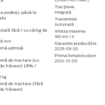
ță
Lithium-ion (NMC)
Tracțiune
la podea), până la
Integrală
ate
Transmisie
Automată
tală fără / cu cârlig de
Viteza maxima
e
180 km / h
68 mm
Garanție producător
imă admisă
2029-09-30
Prima înmatriculare
mă de tractare (cu
2024-10-09
 de frânare) (8% /
0 kg
mă de tractare (fără
 de frânare)