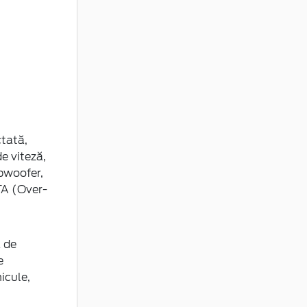
tată,
e viteză,
bwoofer,
TA (Over-
ă de
e
icule,