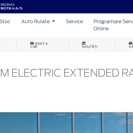
RECENZII
NOTA 4.6/5
Stoc
Auto Rulate
Service
Programare Serv
Online
RENT A
CAR
NOUTĂȚI
D
M ELECTRIC EXTENDED R