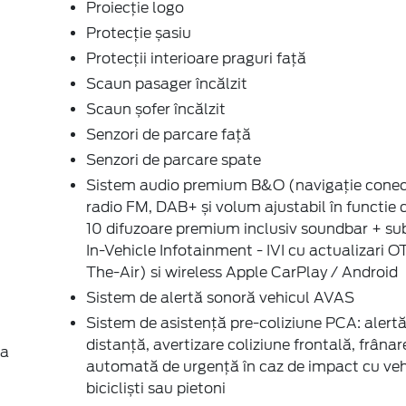
Proiecție logo
Protecție șasiu
Protecții interioare praguri față
Scaun pasager încălzit
Scaun șofer încălzit
Senzori de parcare față
Senzori de parcare spate
Sistem audio premium B&O (navigație conec
radio FM, DAB+ și volum ajustabil în functie d
10 difuzoare premium inclusiv soundbar + su
In-Vehicle Infotainment - IVI cu actualizari O
The-Air) si wireless Apple CarPlay / Android
Sistem de alertă sonoră vehicul AVAS
Sistem de asistență pre-coliziune PCA: alert
distanță, avertizare coliziune frontală, frânar
 a
automată de urgență în caz de impact cu veh
bicicliști sau pietoni