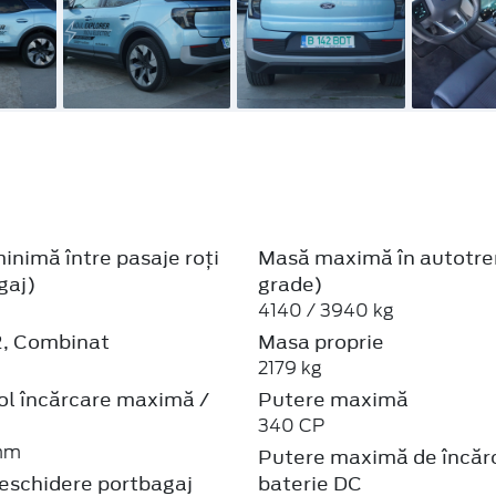
inimă între pasaje roți
Masă maximă în autotren
gaj)
grade)
4140 / 3940 kg
2, Combinat
Masa proprie
2179 kg
ol încărcare maximă /
Putere maximă
340 CP
 mm
Putere maximă de încăr
deschidere portbagaj
baterie DC