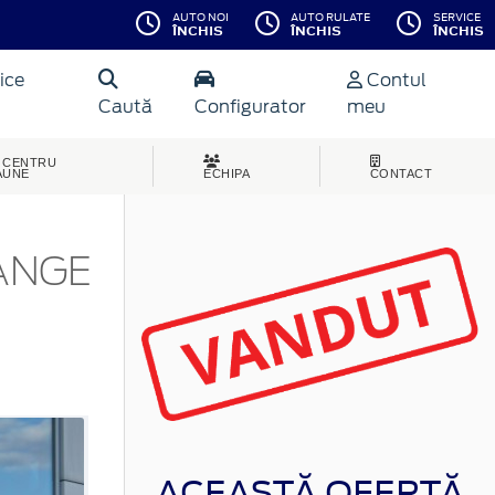
AUTO NOI
AUTO RULATE
SERVICE
ÎNCHIS
ÎNCHIS
ÎNCHIS
ice
Contul
Caută
Configurator
meu
CENTRU
AUNE
ECHIPA
CONTACT
ANGE
ACEASTĂ OFERTĂ