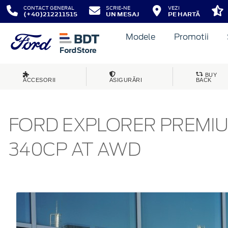
CONTACT GENERAL
SCRIE-NE
VEZI
(+40)212211515
UN MESAJ
PE HARTĂ
Modele
Promotii
BUY
ACCESORII
ASIGURĂRI
BACK
FORD EXPLORER PREMIU
340CP AT AWD