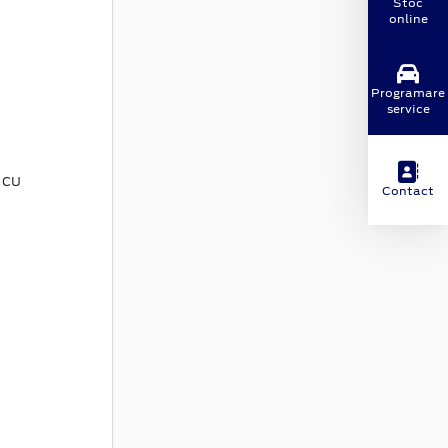
Stoc
online
Programare
service
 cu
Contact