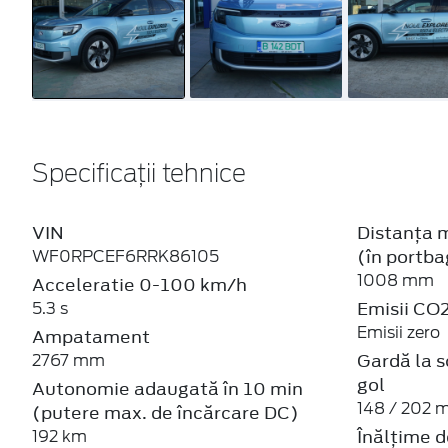
Specificații tehnice
VIN
Distanța m
(în portba
WF0RPCEF6RRK86105
1008 mm
Acceleratie 0-100 km/h
Emisii CO
5.3 s
Emisii zero
Ampatament
Gardă la s
2767 mm
gol
Autonomie adaugată în 10 min
148 / 202
(putere max. de încărcare DC)
Înălțime 
192 km