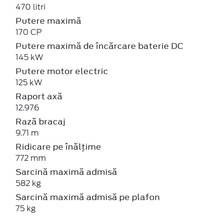
470 litri
Putere maximă
170 CP
Putere maximă de încărcare baterie DC
145 kW
Putere motor electric
125 kW
Raport axă
12.976
Rază bracaj
9.71 m
Ridicare pe înălțime
772 mm
Sarcină maximă admisă
582 kg
Sarcină maximă admisă pe plafon
75 kg