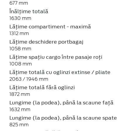
677 mm
Înălțime totală
1630 mm
Lățime compartiment - maximă
1312 mm
Lățime deschidere portbagaj
1058 mm
Lățime spațiu cargo între pasaje roți
1008 mm
Lățime totală cu oglinzi extinse / pliate
2063 / 1946 mm
Lățime totală fără oglinzi
1872 mm
Lungime (la podea), până la scaune față
1632 mm
Lungime (la podea), până la scaune spate
825 mm