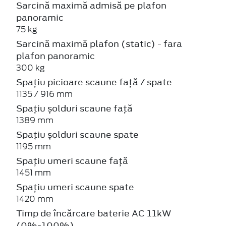
Sarcină maximă admisă pe plafon
panoramic
75 kg
Sarcină maximă plafon (static) - fara
plafon panoramic
300 kg
Spațiu picioare scaune față / spate
1135 / 916 mm
Spațiu șolduri scaune față
1389 mm
Spațiu șolduri scaune spate
1195 mm
Spațiu umeri scaune față
1451 mm
Spațiu umeri scaune spate
1420 mm
Timp de încărcare baterie AC 11kW
(0%-100%)