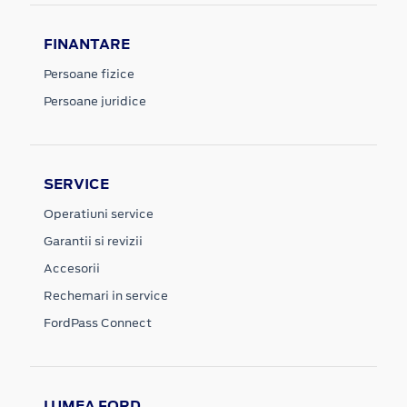
FINANTARE
Persoane fizice
Persoane juridice
SERVICE
Operatiuni service
Garantii si revizii
Accesorii
Rechemari in service
FordPass Connect
LUMEA FORD