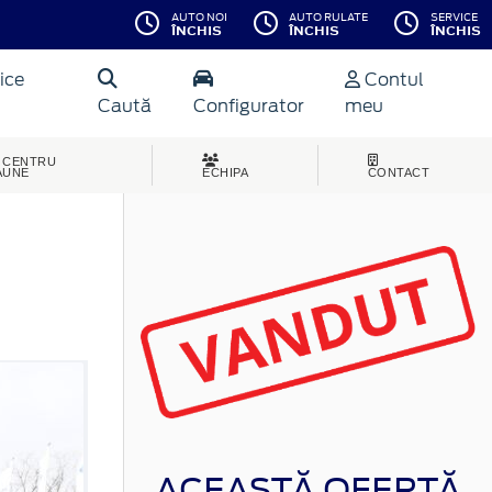
AUTO NOI
AUTO RULATE
SERVICE
ÎNCHIS
ÎNCHIS
ÎNCHIS
ice
Contul
Caută
Configurator
meu
CENTRU
AUNE
ECHIPA
CONTACT
ACEASTĂ OFERTĂ