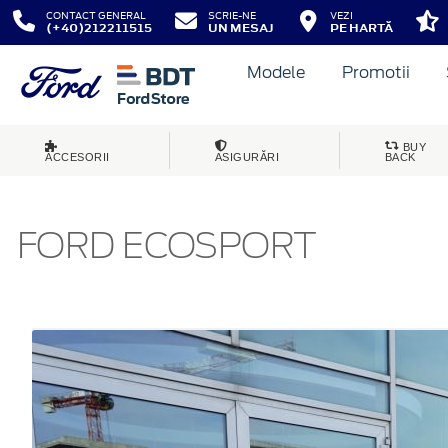
CONTACT GENERAL
SCRIE-NE
VEZI
(+40)212211515
UN MESAJ
PE HARTĂ
Modele
Promotii
BUY
ACCESORII
ASIGURĂRI
BACK
FORD ECOSPORT