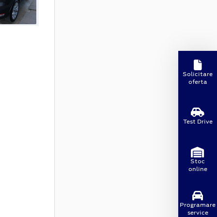
Solicitare
oferta
Test Drive
Stoc
online
Programare
service