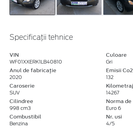
Specificații tehnice
VIN
Culoare
WF01XXERK1LB40810
Gri
Anul de fabricație
Emisii Co2
2020
132
Caroserie
Kilometra
SUV
14267
Cilindree
Norma de 
998 cm3
Euro 6
Combustibil
Nr. usi
Benzina
4/5