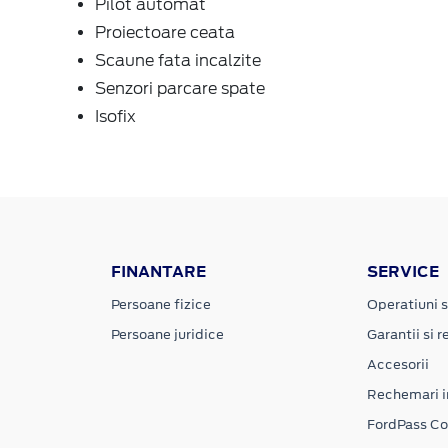
Pilot automat
Proiectoare ceata
Scaune fata incalzite
Senzori parcare spate
Isofix
FINANTARE
SERVICE
Persoane fizice
Operatiuni s
Persoane juridice
Garantii si re
Accesorii
Rechemari i
FordPass C