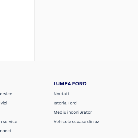
LUMEA FORD
ervice
Noutati
vizii
Istoria Ford
Mediu inconjurator
n service
Vehicule scoase din uz
onnect