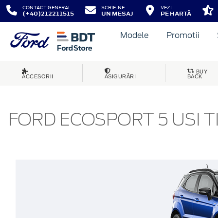
CONTACT GENERAL
SCRIE-NE
VEZI
(+40)212211515
UN MESAJ
PE HARTĂ
Modele
Promotii
BUY
ACCESORII
ASIGURĂRI
BACK
FORD ECOSPORT 5 USI TI