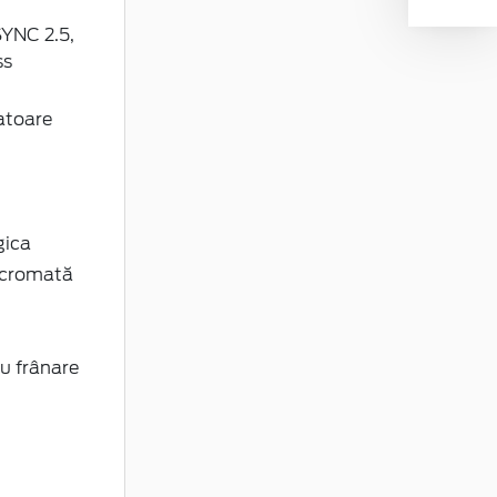
SYNC 2.5,
ss
atoare
gica
rocromată
u frânare