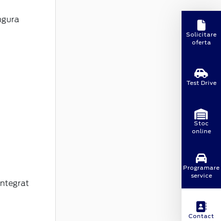
ngura
Solicitare
oferta
Test Drive
Stoc
online
Programare
service
 integrat
Contact