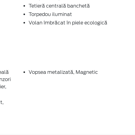
Tetieră centrală banchetă
Torpedou iluminat
Volan îmbrăcat în piele ecologică
eală
Vopsea metalizată, Magnetic
nzori
er,
t,