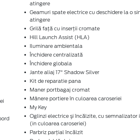
atingere
Geamuri spate electrice cu deschidere la o si
atingere
Grilă faţă cu inserţii cromate
Hill Launch Assist (HLA)
Iluminare ambientala
Închidere centralizată
Închidere globala
Jante aliaj 17" Shadow Silver
Kit de reparatie pana
Maner portbagaj cromat
Mânere portiere în culoarea caroseriei
ei
My Key
Oglinzi electrice şi încălzite, cu semnalizator
bord
(in culoarea caroseriei)
Parbriz parţial încălzit