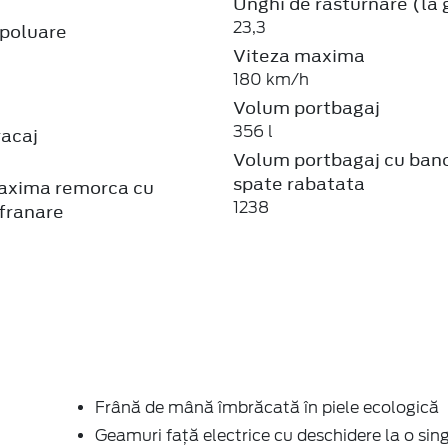
Unghi de rasturnare (la 
23,3
poluare
Viteza maxima
180 km/h
Volum portbagaj
356 l
racaj
Volum portbagaj cu ban
spate rabatata
axima remorca cu
1238
franare
Frână de mână îmbrăcată în piele ecologică
Geamuri faţă electrice cu deschidere la o sin