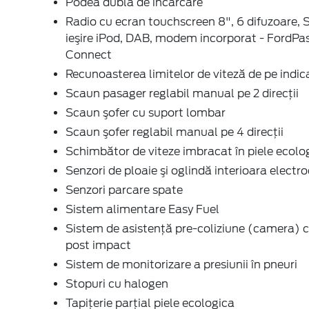
Podea dublă de incarcare
Radio cu ecran touchscreen 8", 6 difuzoare, 
ieşire iPod, DAB, modem incorporat - FordPa
Connect
Recunoasterea limitelor de viteză de pe indic
Scaun pasager reglabil manual pe 2 direcţii
Scaun şofer cu suport lombar
Scaun şofer reglabil manual pe 4 direcţii
Schimbător de viteze imbracat în piele ecolo
Senzori de ploaie şi oglindă interioara elect
Senzori parcare spate
Sistem alimentare Easy Fuel
Sistem de asistenţă pre-coliziune (camera) c
post impact
Sistem de monitorizare a presiunii în pneuri
Stopuri cu halogen
Tapiţerie parţial piele ecologica