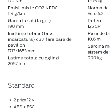
170 Nm
1205 kg
Emisii mixte CO2 NEDC
Norma de 
114 g/km
Euro 6.2
Garda la sol (la gol)
Putere
190 mm
125 CP
Inaltime totala (fara
Raza de b
incarcatura) cu / fara bare de
10,6 m
pavilion
Sarcina m
1713/1653 mm
sistem de 
Latime totala cu oglinzi
900 kg
2057 mm
Standard
2 prize 12 V
ABS + ESC