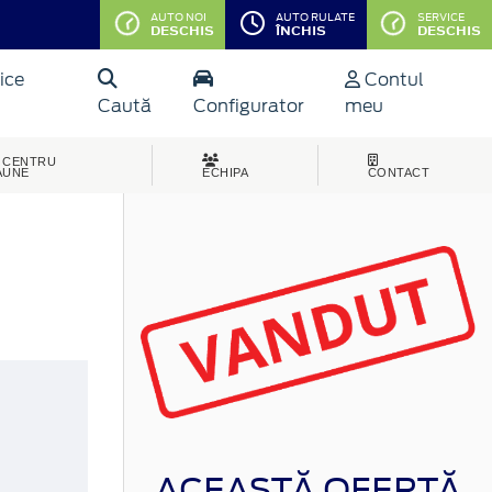
AUTO NOI
AUTO RULATE
SERVICE
DESCHIS
ÎNCHIS
DESCHIS
ice
Contul
Caută
Configurator
meu
CENTRU
AUNE
ECHIPA
CONTACT
ACEASTĂ OFERTĂ