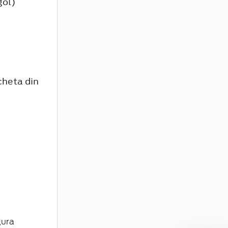
gol)
cheta din
gura