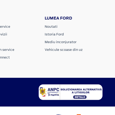
LUMEA FORD
ervice
Noutati
vizii
Istoria Ford
Mediu inconjurator
n service
Vehicule scoase din uz
onnect