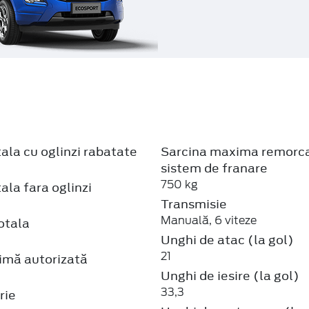
ala cu oglinzi rabatate
Sarcina maxima remorca
sistem de franare
750 kg
ala fara oglinzi
Transmisie
Manuală, 6 viteze
otala
Unghi de atac (la gol)
21
mă autorizată
Unghi de iesire (la gol)
33,3
rie