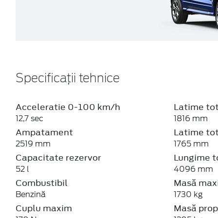
Specificații tehnice
Acceleratie 0-100 km/h
Latime tot
12,7 sec
1816 mm
Ampatament
Latime tot
2519 mm
1765 mm
Capacitate rezervor
Lungime t
52 l
4096 mm
Combustibil
Masă maxi
Benzină
1730 kg
Cuplu maxim
Masă prop