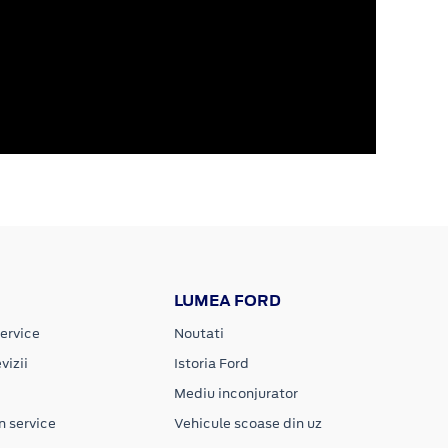
LUMEA FORD
ervice
Noutati
vizii
Istoria Ford
Mediu inconjurator
n service
Vehicule scoase din uz