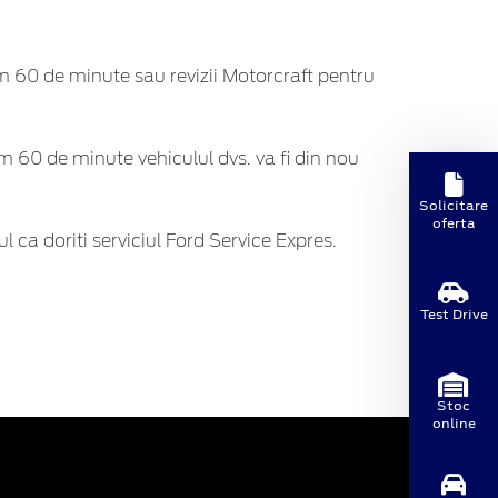
m 60 de minute sau revizii Motorcraft pentru
m 60 de minute vehiculul dvs. va fi din nou
Solicitare
oferta
ca doriti serviciul Ford Service Expres.
Test Drive
Stoc
online