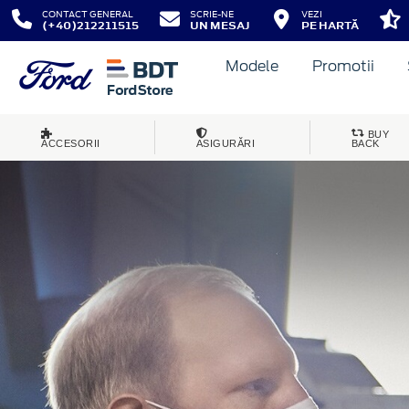
CONTACT GENERAL
SCRIE-NE
VEZI
(+40)212211515
UN MESAJ
PE HARTĂ
Modele
Promotii
BUY
ACCESORII
ASIGURĂRI
BACK