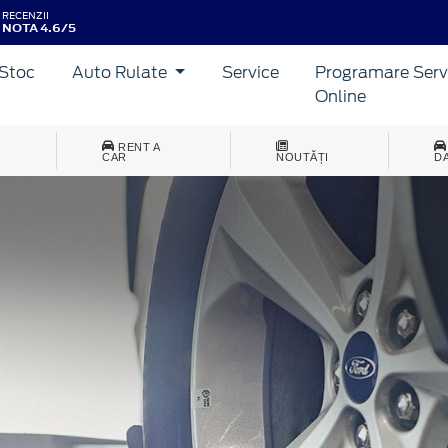
RECENZII
NOTA 4.6/5
Stoc
Auto Rulate
Service
Programare Serv
Online
RENT A
CAR
NOUTĂȚI
D