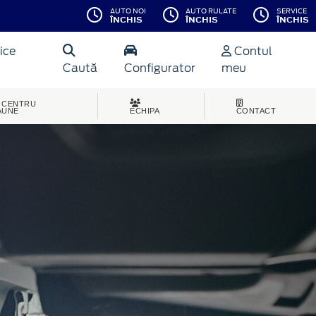
AUTO NOI
AUTO RULATE
SERVICE
ÎNCHIS
ÎNCHIS
ÎNCHIS
ice
Contul
Caută
Configurator
meu
CENTRU
AUNE
ECHIPA
CONTACT