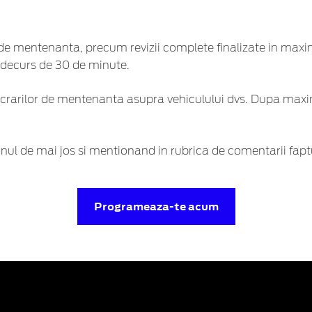
de mentenanta, precum revizii complete finalizate in maxi
n decurs de 30 de minute.
lucrarilor de mentenanta asupra vehiculului dvs. Dupa maxi
l de mai jos si mentionand in rubrica de comentarii faptul 
Programeaza-te acum