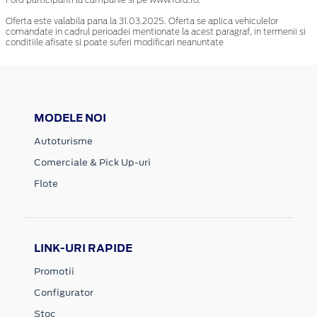
Ford participanti la campanie si pe www.ford.ro.
Oferta este valabila pana la 31.03.2025. Oferta se aplica vehiculelor
comandate in cadrul perioadei mentionate la acest paragraf, in termenii si
conditiile afisate si poate suferi modificari neanuntate
MODELE NOI
Autoturisme
Comerciale & Pick Up-uri
Flote
LINK-URI RAPIDE
Promotii
Configurator
Stoc