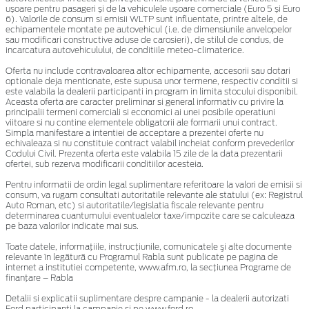
ușoare pentru pasageri și de la vehiculele ușoare comerciale (Euro 5 și Euro
6). Valorile de consum si emisii WLTP sunt influentate, printre altele, de
echipamentele montate pe autovehicul (i.e. de dimensiunile anvelopelor
sau modificari constructive aduse de carosieri), de stilul de condus, de
incarcatura autovehiculului, de conditiile meteo-climaterice.
Oferta nu include contravaloarea altor echipamente, accesorii sau dotari
optionale deja mentionate, este supusa unor termene, respectiv conditii si
este valabila la dealerii participanti in program in limita stocului disponibil.
Aceasta oferta are caracter preliminar si general informativ cu privire la
principalii termeni comerciali si economici ai unei posibile operatiuni
viitoare si nu contine elementele obligatorii ale formarii unui contract.
Simpla manifestare a intentiei de acceptare a prezentei oferte nu
echivaleaza si nu constituie contract valabil incheiat conform prevederilor
Codului Civil. Prezenta oferta este valabila 15 zile de la data prezentarii
ofertei, sub rezerva modificarii conditiilor acesteia.
Pentru informatii de ordin legal suplimentare referitoare la valori de emisii si
consum, va rugam consultati autoritatile relevante ale statului (ex: Registrul
Auto Roman, etc) si autoritatile/legislatia fiscale relevante pentru
determinarea cuantumului eventualelor taxe/impozite care se calculeaza
pe baza valorilor indicate mai sus.
Toate datele, informaţiile, instrucţiunile, comunicatele şi alte documente
relevante în legătură cu Programul Rabla sunt publicate pe pagina de
internet a institutiei competente, www.afm.ro, la secţiunea Programe de
finanţare – Rabla
Detalii si explicatii suplimentare despre campanie - la dealerii autorizati