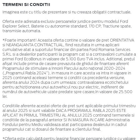
TERMENI SI CONDITII
Imaginea este cu titlu de prezentare si nu creeaza obligatii contractuale.
Oferta este adresata exclusiv persoanelor juridice pentru modelul Ford
Explorer Select, Baterie cu autonomie standard, 170 CP, Tractiune spate,
transmisie automata.
*Foarte important! Aceasta oferta contine o valoare de pret ORIENTATIVA
si NEANGAJANTA CONTRACTUAL, fiind rezultata in urma aplicarii
cumulative atat a suportului financiar din partea Ford Romania Services
S.R.L si a dealerilor participanti la program cat si a contravalorii cumulate a
primei Ford EcoBonus in valoare de 5.100 Euro TVA inclus. Aditional, prețul
afișat include prima de casare prevazuta de ghidul de finantare aferent
Programului de stimulare a înnoirii Parcului auto naţional 2020-2024
(„Programul Rabla 2024”), in masura in care acesta va intra in vigoare in
2025 continand aceleasi termene si conditii ca precedenta versiune,
aferenta anului 2024 dupa cum urmeaza: contravaloarea ecotichetului
pentru achiziționarea unui autovehicul nou pur electric, indiferent de
numărul de autovehicule uzate predate spre casare,în valoare de 25.500
lei.
Conditiile aferente acestei oferte de pret sunt aplicabile primului trimestru
al anului 2025 si sunt valabile DACA PROGRAMUL RABLA 2025 ESTE
APLICAT IN PRIMUL TRIMESTRU AL ANULUI 2025 continand termenele si
conditiile de la paragraful anterior SI IN MASURA IN CARE Administratia
Fondului pentru Mediu valideaza atat participarea dealerului in cadrul
programului cat si dosarul de finantare a clientului final.
*Oferta este calculată pentru leasing financiar persoane juridice cu valoare