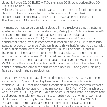
de achizitie de 23.165 EURO + TVA, avans de 30%, pe o perioadă de 60
luni și nu include TVA.
Valoarea finala de achizitie poate varia, de asemenea, in functie de cursul
de schimb Leu/Euro la data tranzactiei si/sau la data emiterii
documentatiei de finantare/achizitie si de evaluarile Administratiei
Fondului pentru Mediu referitor la cumulul ecobonusurilor.
** Bazat pe încărcarea completă de 378 km cu Explorer Select tracțiune
spate cu baterie cu autonomie standard, fără opțiuni. Autonomie estimată
utilizând procedura armonizată la nivel mondial de testare a
autovehiculelor ușoare (WLTP). Cifrele prezentate sunt în scopuri de
comparabilitate și trebuie comparate numai cu alte vehicule testate prin
aceleași proceduri tehnice. Autonomia actuală variază în funcție de condiții,
cum ar fi elemente externe ca temperatura, stilul de condus, profilul
traseului, întreținerea vehiculului și vechimea și starea bateriei litiu-ion.
Autonomia totală conform WLTP de 378 km reflectă un ciclu combinat de
conducere, iar autonomia foarte ridicată (Extra High) de 287 km conform
WLTP reflectă condusul pe autostradă – ambele teste sunt efectuate în
condiții controlate, cu o temperatură ambiantă de 23 de grade Celsius și
fără sarcină climatică sau electrică.
FOARTE IMPORTANT: Plaja de valori de consum si emisii CO2 globale in
sistemul WLTP pentru Ford Explorer Select, Baterie cu autonomie
standard, 170 CP, Tractiune spate, transmisie automata, conform legislatiei
si recomandarilor europene in vigoare: consum 16.3 kWh /100 km; plaja de
valori de emisii CO2 (g/km): 0. Aceste valori sunt masurate in conformitate
cu dispozitiile legale in vigoare (Regulamentul (UE) 2017/1151 al Comisiei
din 1 iunie 2017 de completare a Regulamentului (CE) nr. 715/2007 al
Parlamentului European și al Consiliului privind omologarea de tip a
autovehiculelor în ceea ce privește emisiile provenind de la vehiculele