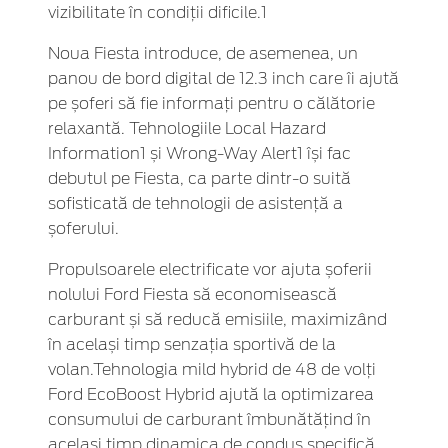
vizibilitate în condiții dificile.1
Noua Fiesta introduce, de asemenea, un
panou de bord digital de 12.3 inch care îi ajută
pe șoferi să fie informați pentru o călătorie
relaxantă. Tehnologiile Local Hazard
Information1 și Wrong-Way Alert1 își fac
debutul pe Fiesta, ca parte dintr-o suită
sofisticată de tehnologii de asistență a
șoferului.
Propulsoarele electrificate vor ajuta șoferii
nolului Ford Fiesta să economisească
carburant și să reducă emisiile, maximizând
în același timp senzația sportivă de la
volan.Tehnologia mild hybrid de 48 de volți
Ford EcoBoost Hybrid ajută la optimizarea
consumului de carburant îmbunătățind în
același timp dinamica de condus specifică