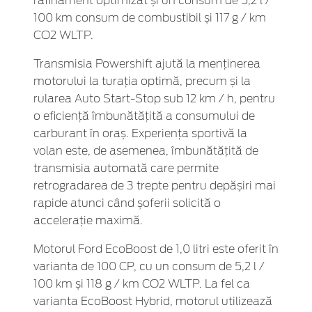
rafinament optimizat și un consum de 5,2 l /
100 km consum de combustibil și 117 g / km
CO2 WLTP.
Transmisia Powershift ajută la menținerea
motorului la turația optimă, precum și la
rularea Auto Start-Stop sub 12 km / h, pentru
o eficiență îmbunătățită a consumului de
carburant în oraș. Experiența sportivă la
volan este, de asemenea, îmbunătățită de
transmisia automată care permite
retrogradarea de 3 trepte pentru depășiri mai
rapide atunci când șoferii solicită o
accelerație maximă.
Motorul Ford EcoBoost de 1,0 litri este oferit în
varianta de 100 CP, cu un consum de 5,2 l /
100 km și 118 g / km CO2 WLTP. La fel ca
varianta EcoBoost Hybrid, motorul utilizează