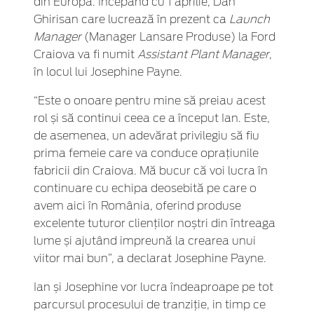
din Europa. Începând cu 1 aprilie, Dan
Ghirisan care lucrează în prezent ca
Launch
Manager
(Manager Lansare Produse) la Ford
Craiova va fi numit
Assistant Plant Manager
,
în locul lui Josephine Payne.
“Este o onoare pentru mine să preiau acest
rol și să continui ceea ce a început Ian. Este,
de asemenea, un adevărat privilegiu să fiu
prima femeie care va conduce oprațiunile
fabricii din Craiova. Mă bucur că voi lucra în
continuare cu echipa deosebită pe care o
avem aici în România, oferind produse
excelente tuturor clienților noștri din întreaga
lume și ajutând impreună la crearea unui
viitor mai bun”, a declarat Josephine Payne.
Ian și Josephine vor lucra îndeaproape pe tot
parcursul procesului de tranziție, in timp ce