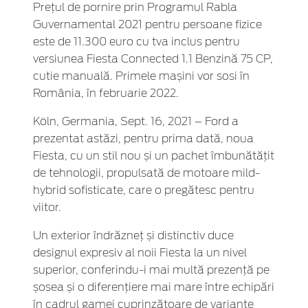
Prețul de pornire prin Programul Rabla
Guvernamental 2021 pentru persoane fizice
este de 11.300 euro cu tva inclus pentru
versiunea Fiesta Connected 1.1 Benzină 75 CP,
cutie manuală. Primele mașini vor sosi în
România, în februarie 2022.
Köln, Germania, Sept. 16, 2021 – Ford a
prezentat astăzi, pentru prima dată, noua
Fiesta, cu un stil nou și un pachet îmbunătăţit
de tehnologii, propulsată de motoare mild-
hybrid sofisticate, care o pregătesc pentru
viitor.
Un exterior îndrăzneț și distinctiv duce
designul expresiv al noii Fiesta la un nivel
superior, conferindu-i mai multă prezență pe
șosea și o diferențiere mai mare între echipări
în cadrul gamei cuprinzătoare de variante