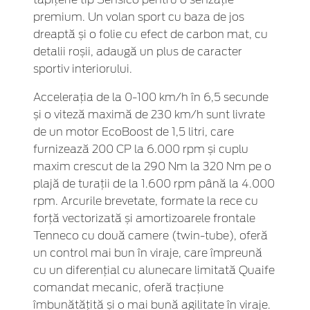
premium. Un volan sport cu baza de jos
dreaptă și o folie cu efect de carbon mat, cu
detalii roșii, adaugă un plus de caracter
sportiv interiorului.
Accelerația de la 0-100 km/h în 6,5 secunde
și o viteză maximă de 230 km/h sunt livrate
de un motor EcoBoost de 1,5 litri, care
furnizează 200 CP la 6.000 rpm și cuplu
maxim crescut de la 290 Nm la 320 Nm pe o
plajă de turații de la 1.600 rpm până la 4.000
rpm. Arcurile brevetate, formate la rece cu
forță vectorizată și amortizoarele frontale
Tenneco cu două camere (twin-tube), oferă
un control mai bun în viraje, care împreună
cu un diferențial cu alunecare limitată Quaife
comandat mecanic, oferă tracțiune
îmbunătățită și o mai bună agilitate în viraje.