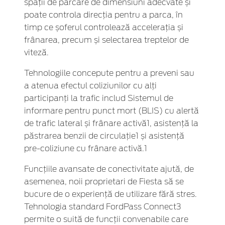
spații de parcare de dimensiuni adecvate și
poate controla direcția pentru a parca, în
timp ce șoferul controlează accelerația și
frânarea, precum și selectarea treptelor de
viteză.
Tehnologiile concepute pentru a preveni sau
a atenua efectul coliziunilor cu alți
participanți la trafic includ Sistemul de
informare pentru punct mort (BLIS) cu alertă
de trafic lateral și frânare activă1, asistență la
păstrarea benzii de circulație1 și asistență
pre-coliziune cu frânare activă.1
Funcțiile avansate de conectivitate ajută, de
asemenea, noii proprietari de Fiesta să se
bucure de o experiență de utilizare fără stres.
Tehnologia standard FordPass Connect3
permite o suită de funcții convenabile care