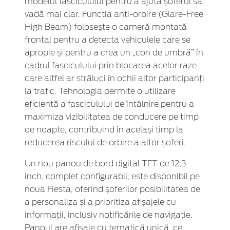
modelul fasciculului pentru a ajuta șoferul să
vadă mai clar. Funcția anti-orbire (Glare-Free
High Beam) folosește o cameră montată
frontal pentru a detecta vehiculele care se
apropie și pentru a crea un „con de umbră” în
cadrul fasciculului prin blocarea acelor raze
care altfel ar străluci în ochii altor participanți
la trafic. Tehnologia permite o utilizare
eficientă a fasciculului de întâlnire pentru a
maximiza vizibilitatea de conducere pe timp
de noapte, contribuind în același timp la
reducerea riscului de orbire a altor șoferi.
Un nou panou de bord digital TFT de 12,3
inch, complet configurabil, este disponibil pe
noua Fiesta, oferind șoferilor posibilitatea de
a personaliza și a prioritiza afișajele cu
informații, inclusiv notificările de navigație.
Panoul are afișaje cu tematică unică, ce