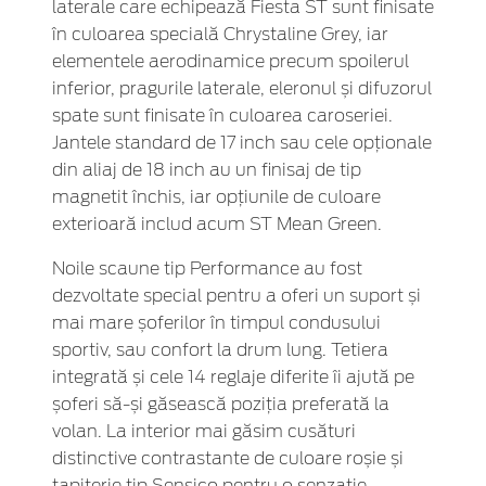
laterale care echipează Fiesta ST sunt finisate
în culoarea specială Chrystaline Grey, iar
elementele aerodinamice precum spoilerul
inferior, pragurile laterale, eleronul și difuzorul
spate sunt finisate în culoarea caroseriei.
Jantele standard de 17 inch sau cele opționale
din aliaj de 18 inch au un finisaj de tip
magnetit închis, iar opțiunile de culoare
exterioară includ acum ST Mean Green.
Noile scaune tip Performance au fost
dezvoltate special pentru a oferi un suport și
mai mare șoferilor în timpul condusului
sportiv, sau confort la drum lung. Tetiera
integrată și cele 14 reglaje diferite îi ajută pe
șoferi să-și găsească poziția preferată la
volan. La interior mai găsim cusături
distinctive contrastante de culoare roșie și
tapițerie tip Sensico pentru o senzație