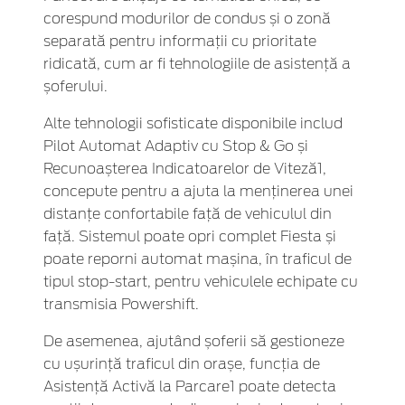
corespund modurilor de condus și o zonă
separată pentru informații cu prioritate
ridicată, cum ar fi tehnologiile de asistență a
șoferului.
Alte tehnologii sofisticate disponibile includ
Pilot Automat Adaptiv cu Stop & Go și
Recunoașterea Indicatoarelor de Viteză1,
concepute pentru a ajuta la menținerea unei
distanțe confortabile față de vehiculul din
față. Sistemul poate opri complet Fiesta și
poate reporni automat mașina, în traficul de
tipul stop-start, pentru vehiculele echipate cu
transmisia Powershift.
De asemenea, ajutând șoferii să gestioneze
cu ușurință traficul din orașe, funcția de
Asistență Activă la Parcare1 poate detecta