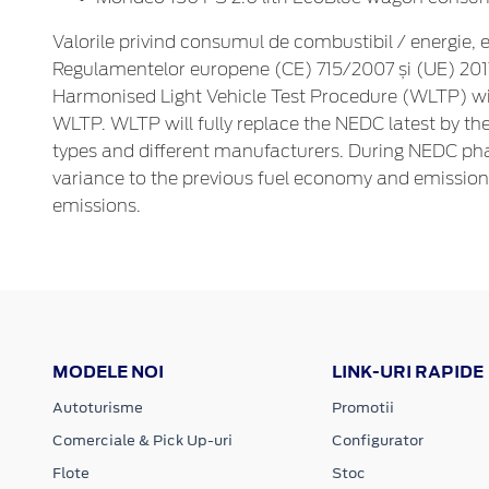
Valorile privind consumul de combustibil / energie, e
Regulamentelor europene (CE) 715/2007 și (UE) 2017/
Harmonised Light Vehicle Test Procedure (WLTP) wi
WLTP. WLTP will fully replace the NEDC latest by th
types and different manufacturers. During NEDC p
variance to the previous fuel economy and emission
emissions.
MODELE NOI
LINK-URI RAPIDE
Autoturisme
Promotii
Comerciale & Pick Up-uri
Configurator
Flote
Stoc