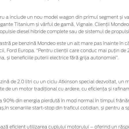
ru a include un nou model wagon din primul segment și var
egante Titanium și vârful de gamă, Vignale. Clienții Mondeo
pulsie diesel hibride complete sau de sistemul de propulsie 
tră pe benzină Mondeo este un alt mare pas înainte în călă
icii, Ford Europa. “Pentru clienții care conduc mai puțin 
 și beneficiile puterii electrice fără grija autonomiei”.
e 2.0 litri cu un ciclu Atkinson special dezvoltat, un moto
 de un motor tradițional cu ardere, cu eficiența și rafinam
 90% din energia pierdută în mod normal în timpul frânării
aș,în scenariile start-stop din traficul cotidian, și pentru a s
ă eficient utilizarea cuplului motorului – oferind un răspu