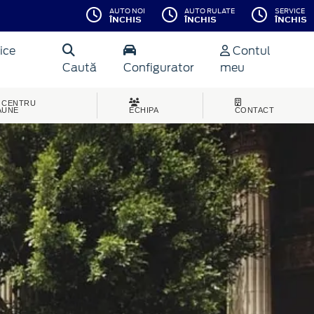
AUTO NOI
AUTO RULATE
SERVICE
ÎNCHIS
ÎNCHIS
ÎNCHIS
ice
Contul
Caută
Configurator
meu
CENTRU
AUNE
ECHIPA
CONTACT