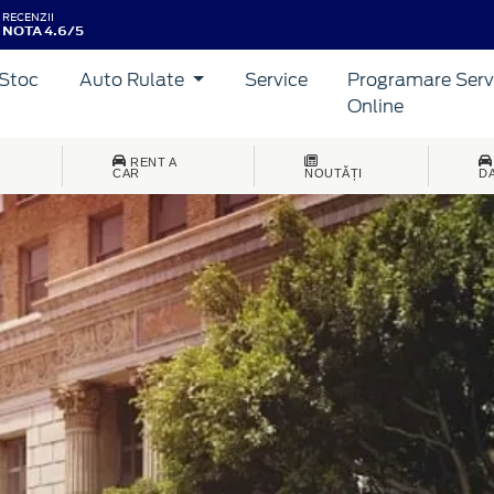
RECENZII
NOTA 4.6/5
Stoc
Auto Rulate
Service
Programare Serv
Online
RENT A
CAR
NOUTĂȚI
D