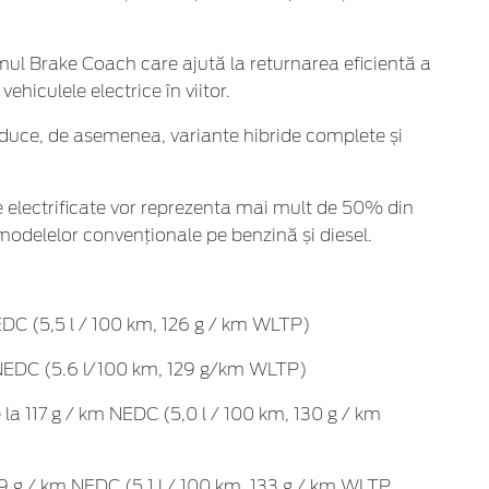
ul Brake Coach care ajută la returnarea eficientă a
ehiculele electrice în viitor.
duce, de asemenea, variante hibride complete și
le electrificate vor reprezenta mai mult de 50% din
modelelor convenționale pe benzină și diesel.
EDC (5,5 l / 100 km, 126 g / km WLTP)
NEDC (5.6 l/100 km, 129 g/km WLTP)
la 117 g / km NEDC (5,0 l / 100 km, 130 g / km
19 g / km NEDC (5,1 l / 100 km, 133 g / km WLTP