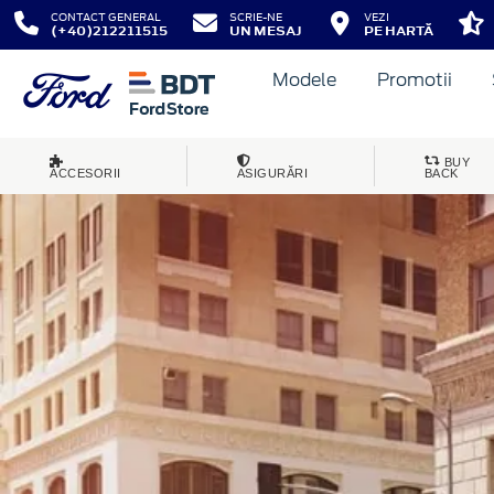
CONTACT GENERAL
SCRIE-NE
VEZI
(+40)212211515
UN MESAJ
PE HARTĂ
Modele
Promotii
BUY
ACCESORII
ASIGURĂRI
BACK