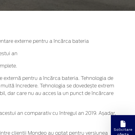
entare externe pentru a încărca bateria
estui an
omplete.
re externă pentru a încărca bateria. Tehnologia de
mai multă încredere. Tehnologia se dovedește extrem
bil, dar care nu au acces la un punct de încărcare
acestui an comparativ cu întregul an 2019. Așadar,
Solicitare
intre clienții Mondeo au optat pentru versiunea
oferta