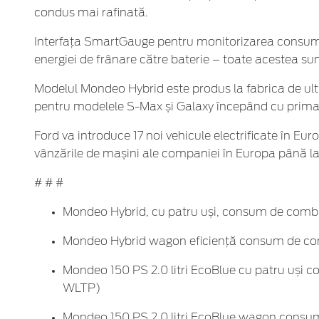
condus mai rafinată.
Interfața SmartGauge pentru monitorizarea consumul
energiei de frânare către baterie – toate acestea sunt 
Modelul Mondeo Hybrid este produs la fabrica de ul
pentru modelele S-Max și Galaxy începând cu prima p
Ford va introduce 17 noi vehicule electrificate în Eu
vânzările de mașini ale companiei în Europa până la
# # #
Mondeo Hybrid, cu patru uși, consum de combust
Mondeo Hybrid wagon eficiență consum de comb
Mondeo 150 PS 2.0 litri EcoBlue cu patru uși co
WLTP)
Mondeo 150 PS 2.0 litri EcoBlue wagon consum d