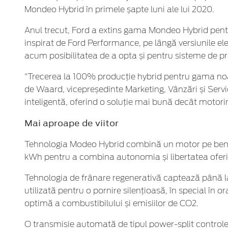
Mondeo Hybrid în primele șapte luni ale lui 2020.
Anul trecut, Ford a extins gama Mondeo Hybrid pent
inspirat de Ford Performance, pe lângă versiunile el
acum posibilitatea de a opta și pentru sisteme de pro
“Trecerea la 100% producție hybrid pentru gama noas
de Waard, vicepreședinte Marketing, Vânzări și Serv
inteligentă, oferind o soluție mai bună decât motorina,
Mai aproape de viitor
Tehnologia Modeo Hybrid combină un motor pe benzină d
kWh pentru a combina autonomia și libertatea oferite
Tehnologia de frânare regenerativă captează până la
utilizată pentru o pornire silențioasă, în special în or
optimă a combustibilului și emisiilor de CO2.
O transmisie automată de tipul power-split controleaz