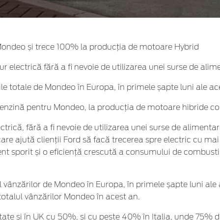
Mondeo și trece 100% la producția de motoare Hybrid
electrică fără a fi nevoie de utilizarea unei surse de alim
e totale de Mondeo în Europa, în primele șapte luni ale ac
benzină pentru Mondeo, la producția de motoare hibride c
rică, fără a fi nevoie de utilizarea unei surse de alimenta
care ajută clienții Ford să facă trecerea spre electric cu 
ent sporit și o eficiență crescută a consumului de combusti
 vânzărilor de Mondeo în Europa, în primele șapte luni ale 
otalul vânzărilor Mondeo în acest an.
tate și în UK cu 50%, și cu peste 40% în Italia, unde 75% d