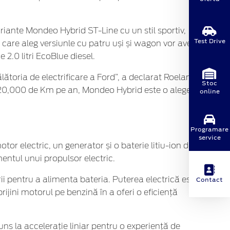
iante Mondeo Hybrid ST-Line cu un stil sportiv,
Test Drive
 care aleg versiunle cu patru uși și wagon vor avea
2.0 litri EcoBlue diesel.
toria de electrificare a Ford”, a declarat Roelant
Stoc
de 20,000 de Km pe an, Mondeo Hybrid este o alegere
online
Programare
service
r electric, un generator și o baterie litiu-ion de 1.4
entul unui propulsor electric.
Contact
 pentru a alimenta bateria. Puterea electrică este
prijini motorul pe benzină în a oferi o eficiență
ns la accelerație liniar pentru o experiență de