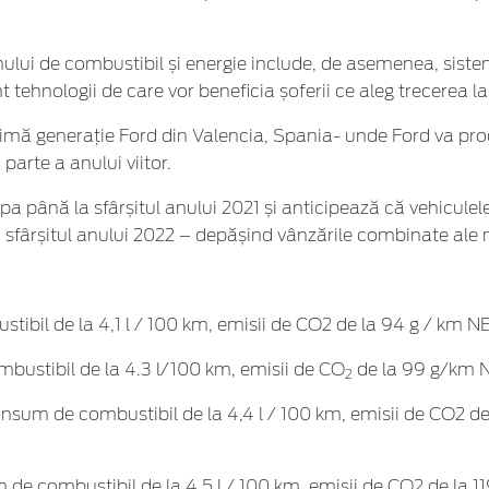
ui de combustibil și energie include, de asemenea, sistem
tehnologii de care vor beneficia șoferii ce aleg trecerea la v
timă generație Ford din Valencia, Spania- unde Ford va pro
arte a anului viitor.
ropa până la sfârșitul anului 2021 și anticipează că vehicule
 sfârșitul anului 2022 – depășind vânzările combinate ale 
ibil de la 4,1 l / 100 km, emisii de CO2 de la 94 g / km N
ustibil de la 4.3 l/100 km, emisii de CO
de la 99 g/km 
2
nsum de combustibil de la 4,4 l / 100 km, emisii de CO2 de 
e combustibil de la 4,5 l / 100 km, emisii de CO2 de la 1