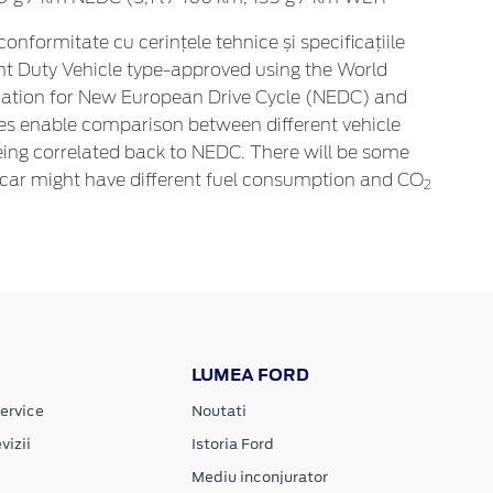
onformitate cu cerințele tehnice și specificațiile
ht Duty Vehicle type-approved using the World
mation for New European Drive Cycle (NEDC) and
res enable comparison between different vehicle
ing correlated back to NEDC. There will be some
 car might have different fuel consumption and CO
2
LUMEA FORD
ervice
Noutati
vizii
Istoria Ford
Mediu inconjurator