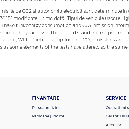
misiile de CO2 și autonomia electrică sunt determinate în c
1151 modificate ultima dată. Tipul de vehicule ușoare Lig
ll have fuel/energy consumption and CO
-emission infor
2
e end of the year 2020. The applied standard test procedu
hase-out, WLTP fuel consumption and CO
emissions are be
2
s as some elements of the tests have altered, so the same
FINANTARE
SERVICE
Persoane fizice
Operatiuni s
Persoane juridice
Garantii si re
Accesorii