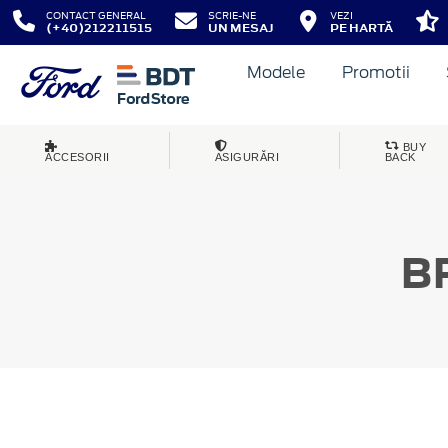
CONTACT GENERAL
SCRIE-NE
VEZI
(+40)212211515
UN MESAJ
PE HARTĂ
Modele
Promotii
BUY
ACCESORII
ASIGURĂRI
BACK
B