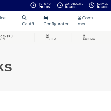
AUTO NOI
AUTO RULATE
SERVICE
ÎNCHIS
ÎNCHIS
ÎNCHIS
ice
Contul
Caută
Configurator
meu
CENTRU
AUNE
ECHIPA
CONTACT
KS