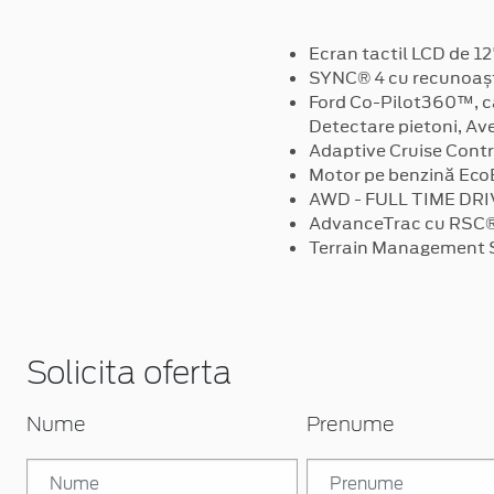
Ecran tactil LCD de 12
SYNC® 4 cu recunoașt
Ford Co-Pilot360™, ca
Detectare pietoni, Ave
Adaptive Cruise Contr
Motor pe benzină EcoBo
AWD - FULL TIME DRIV
AdvanceTrac cu RSC® 
Terrain Management Sy
Solicita oferta
Nume
Prenume