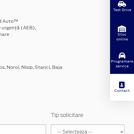
Test Drive
id Auto™
e urgență (AEB),
ânare
Stoc
online
Programare
service
 Noroi, Nisip, Stanci, Baja
Contact
Tip solicitare