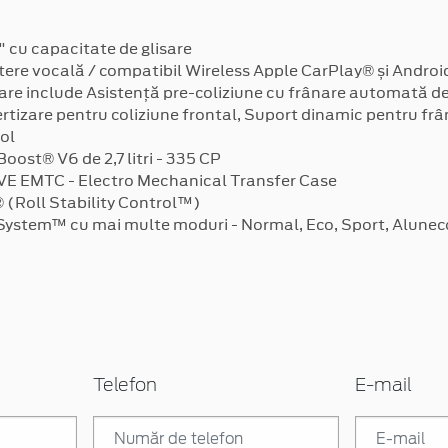
" cu capacitate de glisare
ere vocală / compatibil Wireless Apple CarPlay® și Andro
re include Asistență pre-coliziune cu frânare automată d
rtizare pentru coliziune frontal, Suport dinamic pentru fr
ol
ost® V6 de 2,7 litri - 335 CP
E EMTC - Electro Mechanical Transfer Case
(Roll Stability Control™)
stem™ cu mai multe moduri - Normal, Eco, Sport, Alunecos,
Telefon
E-mail