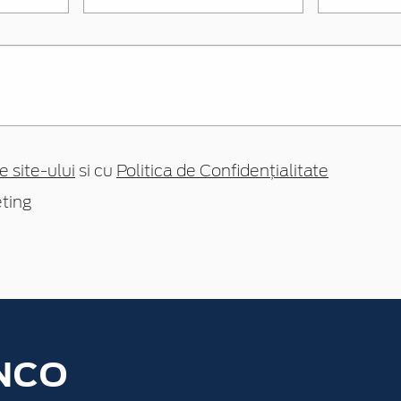
e site-ului
si cu
Politica de Confidențialitate
ting
NCO