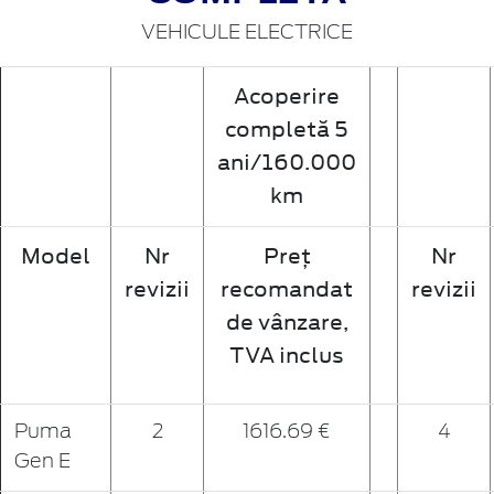
VEHICULE ELECTRICE
Acoperire
completă 5
ani/160.000
km
Model
Nr
Preț
Nr
revizii
recomandat
revizii
de vânzare,
TVA inclus
Puma
2
1616.69 €
4
Gen E