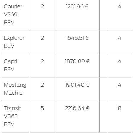
Courier
2
1231.96 €
4
V769
BEV
Explorer
2
1545.51 €
4
BEV
Capri
2
1870.89 €
4
BEV
Mustang
2
1901.40 €
4
Mach E
Transit
5
2216.64 €
8
V363
BEV