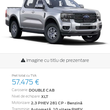
Imagine cu titlu de prezentare
Pret total cu TVA
57.475 €
DOUBLE CAB
Caroserie
XLT
Nivel de echipare
2.3 PHEV 281 CP - Benzină
Motorizare
Automată, 10 viteze PHEV
Transmisie